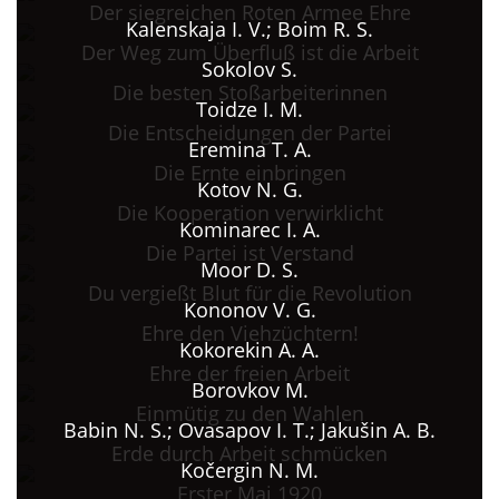
Der siegreichen Roten Armee Ehre
Kalenskaja I. V.; Boim R. S.
Der Weg zum Überfluß ist die Arbeit
Sokolov S.
Die besten Stoßarbeiterinnen
Toidze I. M.
Die Entscheidungen der Partei
Eremina T. A.
Die Ernte einbringen
Kotov N. G.
Die Kooperation verwirklicht
Kominarec I. A.
Die Partei ist Verstand
Moor D. S.
Du vergießt Blut für die Revolution
Kononov V. G.
Ehre den Viehzüchtern!
Kokorekin A. A.
Ehre der freien Arbeit
Borovkov M.
Einmütig zu den Wahlen
Babin N. S.; Ovasapov I. T.; Jakušin A. B.
Erde durch Arbeit schmücken
Kočergin N. M.
Erster Mai 1920