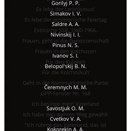
Gorilyj P. P.
Es lebe der Leninismus!
Simakov I. V.
Es lebe der proletarische Feiertag
Saldre A. A.
Estnische SSR. 1940-1966.
Nivinskij I. I.
Frauen, geht in die Genossenschaft
Pinus N. S.
Frauen in den Kolchosen
Ivanov S. I.
Für den Kulaken
Belopol'skij B. N.
Für die Kolchoskuh
Geht in die Kommunistische Partei
Čeremnych M. M.
GPP-Fenster Nr. 168
Ich besinge mein Vaterland
Savostjuk O. M.
Ich habe den wahren Weg gewählt
Cvetkov V. A.
"Ich rühme das Vaterland, das ist
Kokorekin A. A.