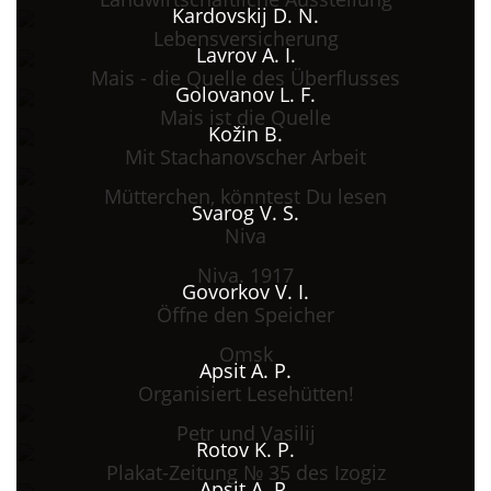
Kardovskij D. N.
Lebensversicherung
Lavrov A. I.
Mais - die Quelle des Überflusses
Golovanov L. F.
Mais ist die Quelle
Kožin B.
Mit Stachanovscher Arbeit
Mütterchen, könntest Du lesen
Svarog V. S.
Niva
Niva. 1917
Govorkov V. I.
Öffne den Speicher
Omsk
Apsit A. P.
Organisiert Lesehütten!
Petr und Vasilij
Rotov K. P.
Plakat-Zeitung № 35 des Izogiz
Apsit A. P.