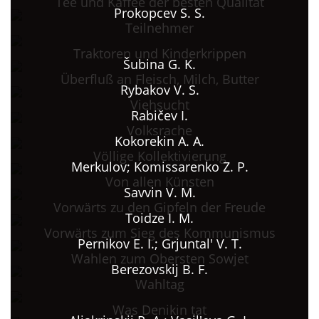
Tee und Kaffee der besten Qualität
Prokopcev S. S.
Teilnehmer
Traktoren und Kinderkrippen
Šubina G. K.
Überfluß an Fleisch, Milch, Butter
Rybakov V. S.
Viehsucht
Rabičev I.
Volksrache
Kokorekin A. A.
Völlige Kollektivierung
Merkulov; Komissarenko Z. P.
Von allen Künsten
Savvin V. M.
Vorwärts zu den Gipfeln der Freude
Toidze I. M.
Vorwärts zum Sieg des Kommunismus
Pernikov E. I.; Grjuntal' V. T.
Wahlen zum Obersten Sowjet
Berezovskij B. F.
Wahltag
Was Denikin tat