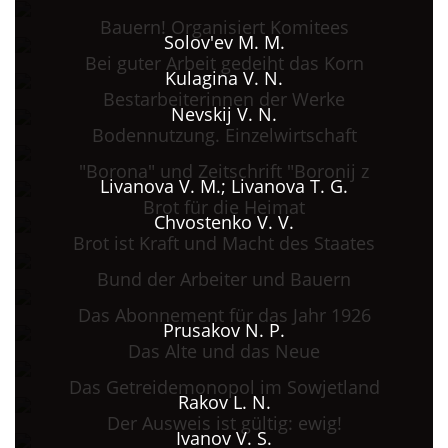
Bauern! Organisiert Komitees
Solov'ev M. M.
Bei guter Arbeit gedeiht das Korn
Kulagina V. N.
Bestarbeiterinnen der Werke
Nevskij V. N.
Bodennutzung. Einzelwirtschaft
"Borona" und Zeitschrift "Boronij z
Livanova V. M.; Livanova T. G.
Brot für die Heimat
Chvostenko V. V.
Brot ist Kraft und Macht des Staates
Bund der Arbeiter und Bauern
Das Abonnement für das Jahr 1926
Prusakov N. P.
Das Alte und das Neue
Das Getreidemonopol im Sowjetland
Rakov L. N.
Der Ausweis ist gültig: ewig!
Ivanov V. S.