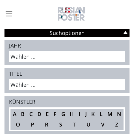
Suchoptionen
JAHR
Wählen ...
TITEL
Wählen ...
KÜNSTLER
A
B
C
D
E
F
G
H
I
J
K
L
M
N
O
P
R
S
T
U
V
Z