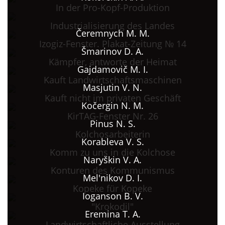
In der Pro-Kopf-Produktion
Industrialisierung des Landes
Čeremnych M. M.
Izogiz-Fenster. Plakat-Zeitung № 14
Šmarinov D. A.
Kämpfer, antworte der Heimat
Gajdamovič M. I.
Kauft Landwirtschaftsmaschinen
Masjutin V. N.
Kauft nicht im privaten Geschäft
Kočergin N. M.
KirTAG-Fenster Nr. 26
Pinus N. S.
Kolchosarbeiterin
Korableva V. S.
Komm zu uns in die Kolchose
Naryškin V. A.
Konturen des Kommunismus
Mel'nikov D. I.
Kopeke für Kopeke
Ioganson B. V.
"Krokodil"
Eremina T. A.
Landwirtschaftliche Ausstellung