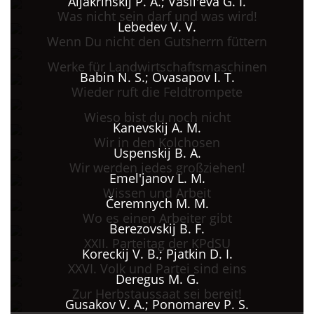
Aljakrinskij P. A.; Vasil'eva G. I.
Was nicht sein darf und was wird!
Lebedev V. V.
Wenn Du nicht den Gutsherrn füttern
Werke für Landwirtschaftsmaschinen
Babin N. S.; Ovasapov I. T.
Wieder ruft die Feldtrompete
Wieso bist du noch nicht
Kanevskij A. M.
Wir in den Kolchosen
Uspenskij B. A.
Wir werden jedes großziehen!
Emel'janov L. M.
Wissen und Arbeit
Čeremnych M. M.
Wo es einen Arbeiter gibt
Berezovskij B. F.
XXII. Parteitag der KPdSU
Koreckij V. B.; Pjatkin D. I.
XXVI. Volk und Partei sind eins
Deregus M. G.
Zur Herbstaussaat sei bereit!
Gusakov V. A.; Ponomarev P. S.