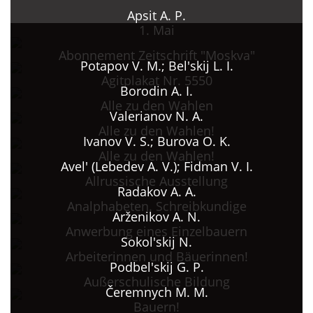
Apsit A. P.
1. Mai
Abonnement Zeitschrift "Moskva"
Potapov V. M.; Bel'skij L. I.
Agitplakat Nr. 5550
Borodin A. I.
Alle zu den Wahlen
Valerianov N. A.
Alle zu den Wahlen!
Ivanov V. S.; Burova O. K.
Alle zu den Wahlen!
Avel' (Lebedev A. V.); Fidman V. I.
Allrussische Ausstellung
Radakov A. A.
Analphabeten. Schreibkundige
Arženikov A. N.
Anwerbung eines Einzelbauern
Sokol'skij N.
Arbeiterinnen und Bäuerinnen!
Podbel'skij G. P.
Außerschulische Bildung
Čeremnych M. M.
Bauern!