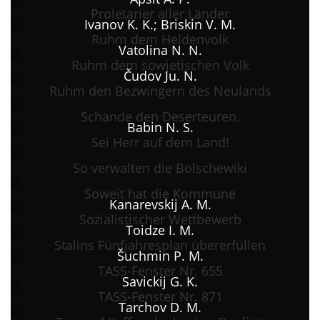
Proletarier aller Länder
Ivanov K. K.; Briskin V. M.
Ruhm dem Heldenvolk
Vatolina N. N.
Ruhm dem sowjetischen Volk
Čudov Ju. N.
Ruhm den Bezwingern des Neulands
Schande den Deserteuren.
Babin N. S.
Sei Herr auf dem Land!
So verwalten die Bolschewiki
Soweit hat die Kommune
Kanarevskij A. M.
Sozialistischer Wettbewerb
Toidze I. M.
Stalins Fünfjahresplan übererfüllen
Šuchmin P. M.
TASS-Fenster Nr. 655
Savickij G. K.
TASS-Fenster Nr. 871
Tarchov D. M.