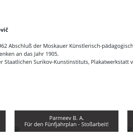
vič
962 Abschluß der Moskauer Künstlerisch-pädagogisc
enken an das Jahr 1905.
Staatlichen Surikov-Kunstinstituts, Plakatwerkstatt 
k, B. A. Uspenskij.
begraphik, Mitarbeit bei den Verlagen "Izobrazitel'n
ja".
lung der Errungenschaften der Volkswirtschaft der U
att für Sichtagitation.
Parmeev B. A.
Für den Fünfjahrplan - Stoßarbeit!