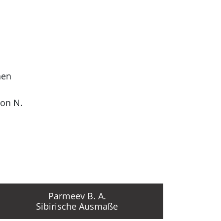
hen
von N.
oe
dSSR
Parmeev B. A.
Sibirische Ausmaße