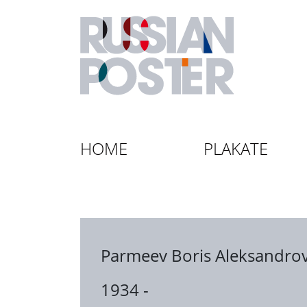
HOME
PLAKATE
Parmeev Boris Aleksandrov
1934 -