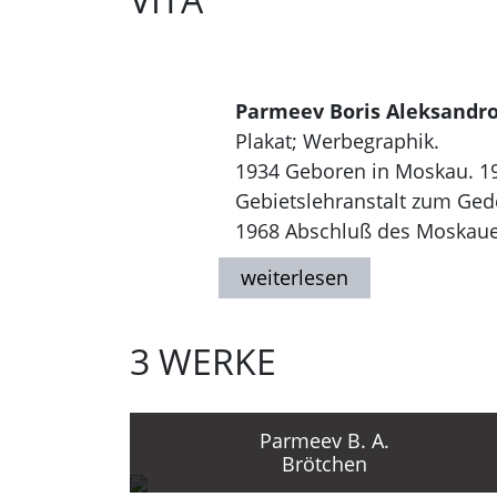
Parmeev Boris Aleksandro
Plakat; Werbegraphik.
1934 Geboren in Moskau. 1
Gebietslehranstalt zum Ged
1968 Abschluß des Moskauer 
A. Ponomarev, O. M. Savostju
Arbeiten in dem Bereich Wer
iskusstvo", "Sovetskaja Rossi
3 WERKE
Bronzemedaille der Ausstel
(VDNCh SSSR).
Seit 1972 Künstler der Werkst
Parmeev B. A.
Brötchen