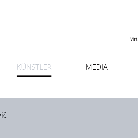
Vir
KÜNSTLER
MEDIA
ič