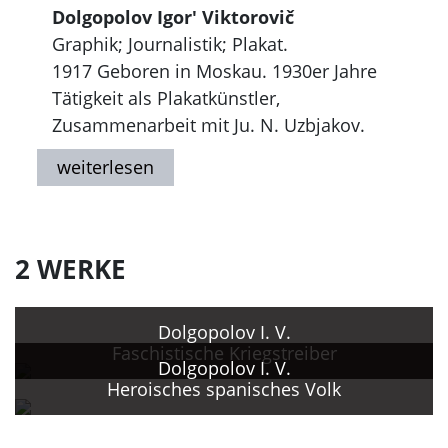
Dolgopolov Igor' Viktorovič
Graphik; Journalistik; Plakat.
1917 Geboren in Moskau. 1930er Jahre
Tätigkeit als Plakatkünstler,
Zusammenarbeit mit Ju. N. Uzbjakov.
1941 Abschluß des Moskauer
künstlerischen Instituts.
1960er Jahre Künstlerischer Mitarbeiter,
später leitender künstlerischer
Mitarbeiter der Zeitschrift "Ogonek".
2 WERKE
Seit 1954 Teilnahme an Ausstellungen.
1974, 1985 Auszeichnungen.
Dolgopolov I. V.
1970er - 1980er Jahre Aktive
Faschistische Kriegstreiber
Popularisierung bildender Kunst;
Dolgopolov I. V.
Heroisches spanisches Volk
Publikation von Studien über russische
und internationale Künstler in der