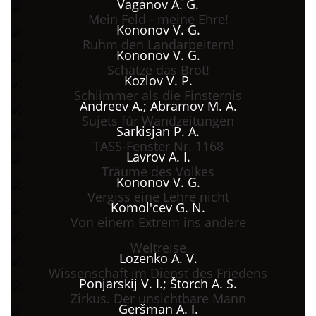
Vaganov A. G.
Mein Feld - meine Ehre!
Kononov V. G.
Ruhm den Landarbeitern!
Kononov V. G.
Schätze das Brot!
Kozlov V. P.
Schlimmer als die Finsternis
Andreev A.; Abramov M. A.
Sujets für Wandzeitungen
Sarkisjan P. A.
TASS-Fenster Nr. 1168
Lavrov A. I.
Träume des Volkes
Kononov V. G.
Vergiss eine Lehre nicht
Komol'cev G. N.
Von einem Extrem ins andere
Weltreise
Lozenko A. V.
Wissenschaft im Dienst des Friedens
Ponjarskij V. I.; Štorch A. S.
Zirkus. Der unsichtbare Mann
Geršman A. I.