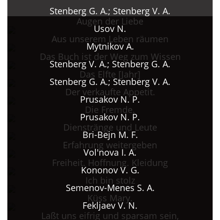
Stenberg G. A.; Stenberg V. A.
Augen der Liebe
Usov N.
Aus unserem Leben räumen
Mytnikov A.
Das Buch ist der Weg zum Wissen
Stenberg V. A.; Stenberg G. A.
Das Elfte [Jahr]
Stenberg G. A.; Stenberg V. A.
Der verkaufte Appetit.
Prusakov N. P.
Die Fremde.
Prusakov N. P.
Dienstränge und Leute
Bri-Bejn M. F.
Erfahrung weitergeben
Vol'nova I. A.
Freiheit. Hoffnung. Kleidung
Kononov V. G.
Ich bin stolz
Semenov-Menes S. A.
Küss Mary.
Fekljaev V. N.
Laßt uns eifrig und sparsam sein,