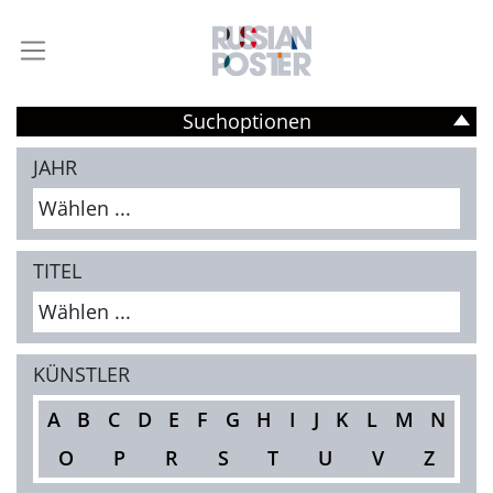
Suchoptionen
JAHR
Wählen ...
TITEL
Wählen ...
KÜNSTLER
A
B
C
D
E
F
G
H
I
J
K
L
M
N
O
P
R
S
T
U
V
Z