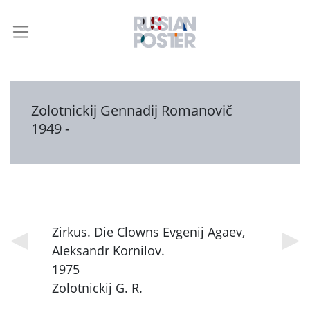
Zolotnickij Gennadij Romanovič
1949 -
Zirkus. Die Clowns Evgenij Agaev,
Aleksandr Kornilov.
1975
Zolotnickij G. R.