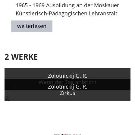
1965 - 1969 Ausbildung an der Moskauer
Künstlerisch-Pädagogischen Lehranstalt
zum Andenken an das Jahr 1905.
Seit 1974 Anfertigung von Reklame für
den Zirkus und "Moskoncert", ferner
Plakate für "Agroprom", "Sanprosvet"
und zum Thema Arbeitsschutz.
2 WERKE
Zolotnickij G. R.
Wenn der Tag anbricht
Zolotnickij G. R.
Zirkus