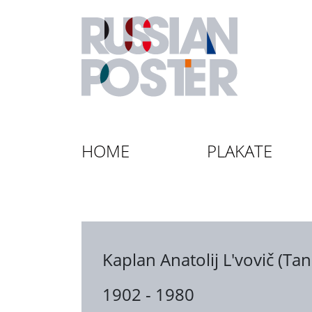
HOME
PLAKATE
Kaplan Anatolij L'vovič (Ta
1902 - 1980