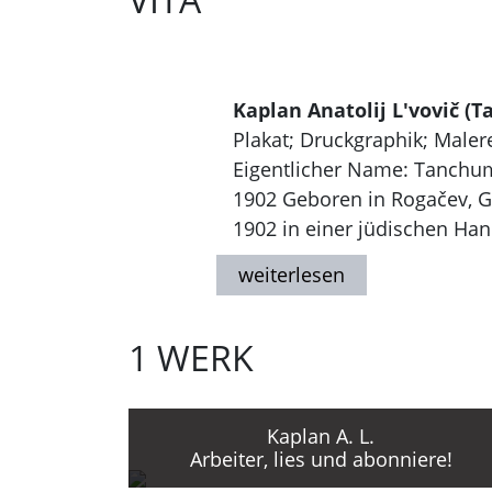
Kaplan Anatolij L'vovič (
Plakat; Druckgraphik; Maler
Eigentlicher Name: Tanchum
1902 Geboren in Rogačev, 
1902 in einer jüdischen Ha
Lewi-Jizchok Kaplan.
1909 Cheder, jüdische Eleme
Ausbildung als Zeichenlehre
1 WERK
1921 - 1927 Studium an der 
Rylov, Nikolaj Radlov, Konsta
Ende 1920er Jahre Tätig als 
als Gestalter von Ausstell
Kaplan A. L.
Arbeiter, lies und abonniere!
Straßen.