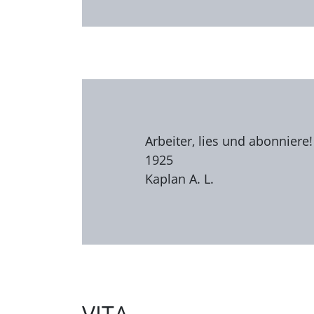
Arbeiter, lies und abonniere!
1925
Kaplan A. L.
VITA