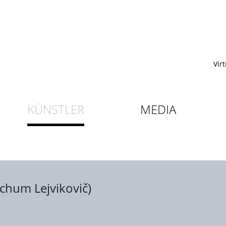
Vir
KÜNSTLER
MEDIA
nchum Lejvikovič)