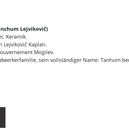
Tanchum Lejvikovič)
ei; Keramik.
 Lejvikovič Kaplan.
Gouvernement Mogilev.
ndwerkerfamilie, sein vollständiger Name: Tanhum be
ntarschule, danach russische Mittelschule.
r an der Neulehrerschule in Charkov.
Akademie der Künste in Leningrad, seine Lehrer: Arka
ntin Petrov-Vodkin, G. S. Verejskij.
Industriegraphiker - Verkaufsetiketten, Abzeichen u.a.
ungen und Feiertags-Dekorateur Leningrader Gebäude 