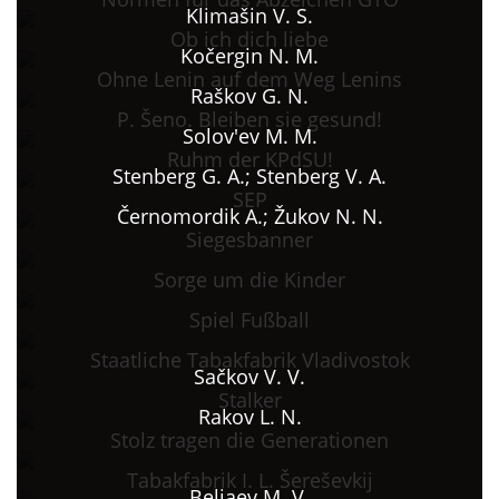
Klimašin V. S.
Ob ich dich liebe
Kočergin N. M.
Ohne Lenin auf dem Weg Lenins
Raškov G. N.
P. Šeno. Bleiben sie gesund!
Solov'ev M. M.
Ruhm der KPdSU!
Stenberg G. A.; Stenberg V. A.
SEP
Černomordik A.; Žukov N. N.
Siegesbanner
Sorge um die Kinder
Spiel Fußball
Staatliche Tabakfabrik Vladivostok
Sačkov V. V.
Stalker
Rakov L. N.
Stolz tragen die Generationen
Tabakfabrik I. L. Šereševkij
Beljaev M. V.