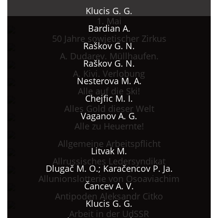
Klucis G. G.
1. Mai
Bardian A.
50 Jahre sowjetischer Zirkus
Raškov G. N.
A. Dudarev. Müllhaufen.
Raškov G. N.
A. Kivi. Verlobung
Nesterova M. A.
Alle auf die Ski!
Chejfic M. I.
Alles Gold dieser Welt
Vaganov A. G.
Alle zu Heuernte!
Allgemeine Arbeitspflicht
Litvak M.
Allrussisches Ledersyndikat
Dlugač M. O.; Karačencov P. Ja.
Allunionslotterie von Osoaviachim
Čancev A. V.
Antipoden Aleksandr Citko
Klucis G. G.
Arbeit in der UdSSR