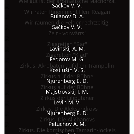
Wie gut ist der aromatische Machorka!
Sačkov V. V.
Wir raten Ihnen nicht Herr Reagan
Bulanov D. A.
Wir räumen die Felder rechtzeitig.
Sačkov V. V.
Zeit - vorwärts!
Zigaretten "Bar"
Lavinskij A. M.
Zigaretten "Klad"
Fedorov M. G.
Zirkus. Akrobaten auf dem Trampolin
Kostjušin V. S.
Zirkus auf der Bühne
Njurenberg E. D.
Zirkus auf der Bühne
Majstrovskij I. M.
Zirkus der Liliputaner
Levin M. V.
Zirkus. Die Aleksandrovs
Njurenberg E. D.
Zirkus. Die Alichanovs
Petuchov A. M.
Zirkus. Die komischen Tamarin-Jockeis