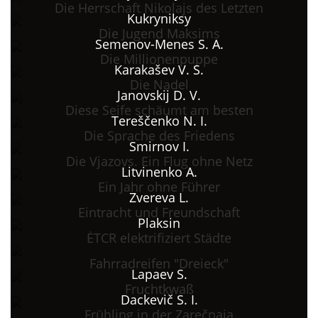
Die Herrschaft Nikolajs des Letzten
Kukryniksy
Die Jugend Maksims
Semenov-Menes S. A.
Die Millionenpuppe
Karakašev V. S.
Die Nadel
Janovskij D. V.
Diese Seife schäumt am besten
Tereščenko N. I.
Die Sprache des Friedens
Smirnov I.
Die Vjazovs. Ein Flug ohne Netz
Litvinenko A.
Ein Jahr ohne Führer
Zvereva L.
Eintracht und Freundschaft
Plaksin
ĖTCR elektrifiziert Städte
Fahrradreifen "Dreieck"
Lapaev S.
Fruchtkwaß
Dackevič S. I.
Frühling in der Zarečnaja