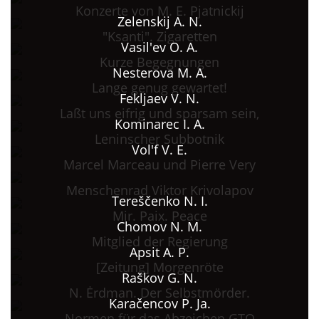
Konzerte von M. E. Pjatnickij
Zelenskij A. N.
"Ksanti". Zigaretten
Vasil'ev O. A.
Kurze Begegnungen
Nesterova M. A.
Lange genug gewartet!
Fekljaev V. N.
Laßt uns eifrig und sparsam sein,
Kominarec I. A.
Leninscher Subbotnik
Vol'f V. E.
Marcel Marceau und Pierre Very
Menschenrad Viktor Krivolapov
Tereščenko N. I.
Mir. Paix. Peace
Chomov N. M.
Mitglied der Regierung
Apsit A. P.
[Zeitung] Morgenröte
Raškov G. N.
N. Ėrdman. Der Selbstmörder.
Karačencov P. Ja.
Normen für das Abzeichen GTO