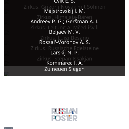
Cvik E. S.
Zirkus. Grigorij Novak mit Söhnen
Majstrovskij I. M.
Zirkus. Himalaja-Bären
Andreev P. G.; Geršman A. I.
Zirkus. Leitung A. Mčedlišvili
Beljaev M. V.
Zirkus. Luigi Besano
Rossal'-Voronov A. S.
Zirkus. Russische Edelsteine
Larskij N. P.
Zirkus. Stepan Issakjan
Kominarec I. A.
Zu neuen Siegen