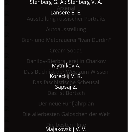
Stenberg G. A.; Stenberg V. A.
Arsenal
Lansere E. E.
Ausstellung russischer Portraits
Autoausstellung
Bier- und Metbrauerei "Ivan Durdin"
Cream Soda!.
Danilov-Bierbrauerei in Charkov
Mytnikov A.
Das Buch ist der Weg zum Wissen
Koreckij V. B.
Das faschistische Scheusal
Sapsaj Z.
Das ist Bortsch
Der neue Fünfjahrplan
Die allerbesten Galoschen der Welt
Die besten Hüte
Majakovskij V. V.