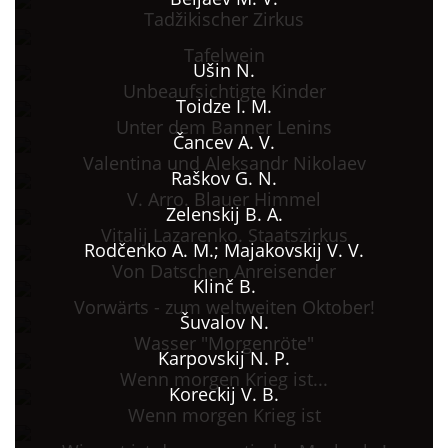
Tadžikischer Zirkus
Tafelwein
Ušin N.
Unbeaufsichtigte Kinder
Toidze I. M.
Unter dem Banner Lenins
Čancev A. V.
Valentina und Aleksandr Nikolaev
Raškov G. N.
V. Arro. Blauer Himmel
Zelenskij B. A.
Vitalij Lazarenko. Staatszirkus
Rodčenko A. M.; Majakovskij V. V.
Von Datschen Anreisender
Klinč B.
Vorwärts - zum weltweiten Oktober!
Šuvalov N.
Wasser "Morgenröte"
Karpovskij N. P.
Wenn morgen Krieg ist...
Koreckij V. B.
Wenn morgen Krieg ist