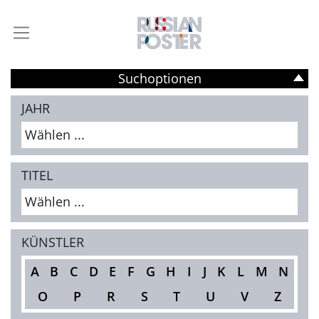
Suchoptionen
JAHR
Wählen ...
TITEL
Wählen ...
KÜNSTLER
A
B
C
D
E
F
G
H
I
J
K
L
M
N
O
P
R
S
T
U
V
Z