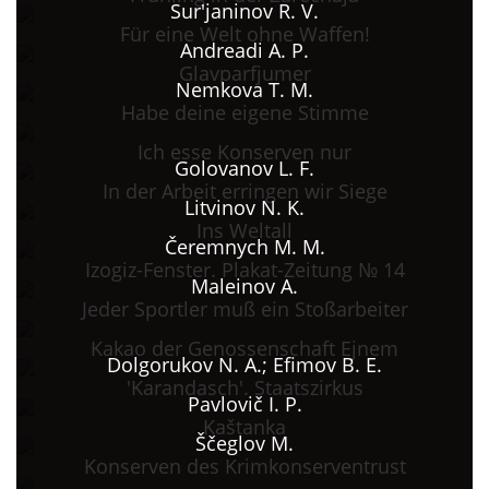
Sur'janinov R. V.
Für eine Welt ohne Waffen!
Andreadi A. P.
Glavparfjumer
Nemkova T. M.
Habe deine eigene Stimme
Ich esse Konserven nur
Golovanov L. F.
In der Arbeit erringen wir Siege
Litvinov N. K.
Ins Weltall
Čeremnych M. M.
Izogiz-Fenster. Plakat-Zeitung № 14
Maleinov A.
Jeder Sportler muß ein Stoßarbeiter
Kakao der Genossenschaft Ejnem
Dolgorukov N. A.; Efimov B. E.
'Karandasch'. Staatszirkus
Pavlovič I. P.
Kaštanka
Ščeglov M.
Konserven des Krimkonserventrust