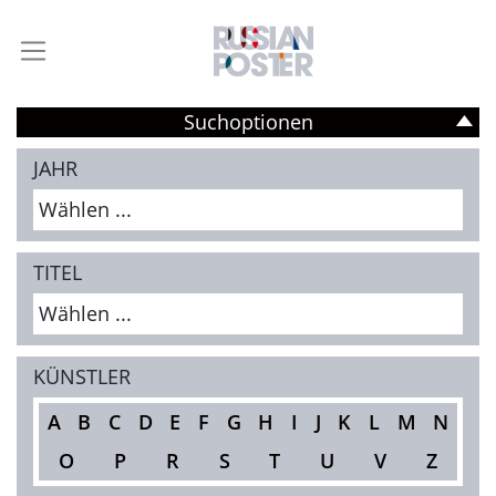
Suchoptionen
JAHR
Wählen ...
TITEL
Wählen ...
KÜNSTLER
A
B
C
D
E
F
G
H
I
J
K
L
M
N
O
P
R
S
T
U
V
Z