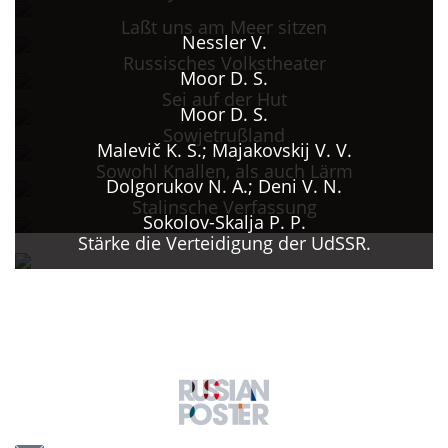
Laßt uns am Meer sitzen
Nessler V.
Russisches Volkstheater
Moor D. S.
Sei auf der Hut
Moor D. S.
Sowjetrußland
Malevič K. S.; Majakovskij V. V.
Sowohl Knallen, als auch Lärm
Dolgorukov N. A.; Deni V. N.
Stalinsche Verfassung
Sokolov-Skalja P. P.
Stärke die Verteidigung der UdSSR.