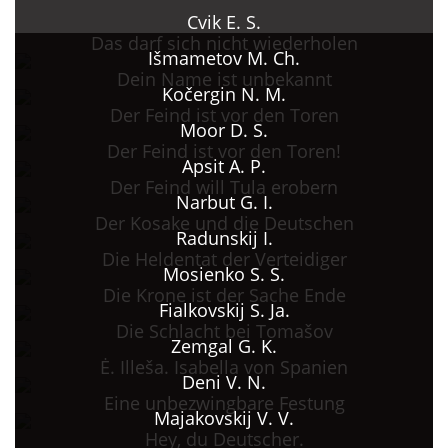
Cvik E. S.
Das darf sich nicht wiederholen
Išmametov M. Ch.
Dein Name ist unbekannt
Kočergin N. M.
Der Feind ist vor den Toren
Moor D. S.
Der Feind ist vor den Toren!
Apsit A. P.
Der Feind will Tula erobern
Narbut G. I.
Der Kosake und die Deutschen
Radunskij I.
Die Heldentat der Verteidiger
Mosienko S. S.
Die Krone ist der Sache Ende
Fialkovskij S. Ja.
Die Schlacht bei Tomašov
Zemgal G. K.
Ė. Illeša. Isabella von Spanien
Deni V. N.
Eine unbezwingbare Festung
Majakovskij V. V.
Hey, du Deutscher.