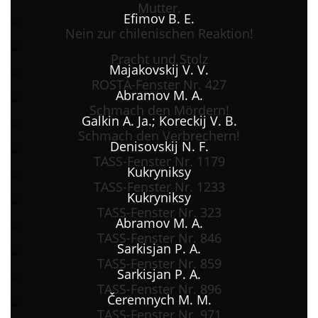
Mutter.
Efimov B. E.
Nein zur chilenischen Reaktion!
Pracht und Stolz
Majakovskij V. V.
ROSTA-Fenster Nr. 427
Abramov M. A.
Schmach den Mördern!
Galkin A. Ja.; Koreckij V. B.
Schmach den Verbrechern!
Denisovskij N. F.
TASS-Fenster Nr. 1179
Kukryniksy
TASS-Fenster Nr. 1233
Kukryniksy
TASS-Fenster Nr. 323
Abramov M. A.
TASS-Fenster Nr. 846
Sarkisjan P. A.
TASS-Fenster Nr. 859
Sarkisjan P. A.
TASS-Fenster Nr. 896
Čeremnych M. M.
TASS-Fenster Nr. 971