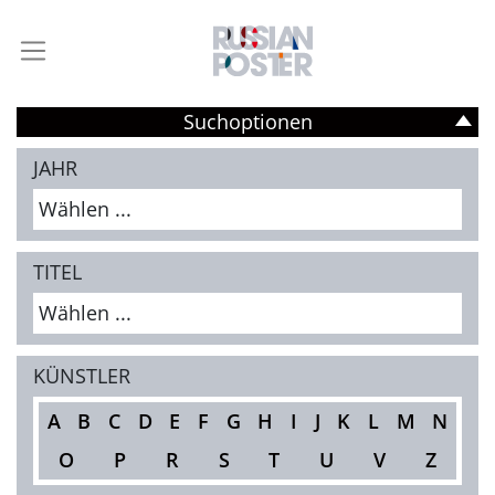
Suchoptionen
JAHR
Wählen ...
TITEL
Wählen ...
KÜNSTLER
A
B
C
D
E
F
G
H
I
J
K
L
M
N
O
P
R
S
T
U
V
Z