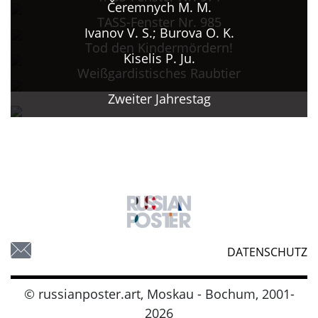
Čeremnych M. M.
TASS-Fenster Nr. 985
Ivanov V. S.; Burova O. K.
Tod den Kindermördern!
Kiselis P. Ju.
Weißgardistisches Raubtier
Zweiter Jahrestag
DATENSCHUTZ
© russianposter.art, Moskau - Bochum, 2001-
2026