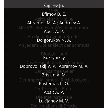
Čigirev Ju.
1939.
Efimov B. E.
Agitplakat Nr. 3508
Abramov M. A.; Andreev A.
Alle Völker dieser Welt sind empört
Apsit A. P.
An die betrogenen Brüder
Dolgorukov N. A.
An jedem Dollar klebt der Schmutz
Blutige Hand
Kukryniksy
Das Gesicht des Faschismus
Dobrovol'skij V. P.; Abramov M. A.
Der bösartige Geier
Briskin V. M.
Der Imperialismus - Rechtlosigkeit
Pasternak L. O.
Der Preis des Blutes
Apsit A. P.
Die Internationale
Luk'janov M. V.
Die Krugljanskij-Brücke