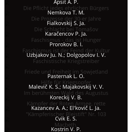
Apsit A. P.
Die Pflicht jedes ehrlichen Bürgers
Nemkova T. M.
Die Prozesse der 30-er Jahre
Fialkovskij S. Ja.
Die Schlacht bei Tomašov
Karačencov P. Ja.
Faschismus - das ist Hunger
Prorokov B. I.
Faschismus ist der Feind der Kultur
Uzbjakov Ju. N.; Dolgopolov I. V.
Faschistische Kriegstreiber
Friede und Freiheit im Sowjetland
Pasternak L. O.
Hilfe für Kriegsopfer
Malevič K. S.; Majakovskij V. V.
Im berühmten Wald des Augustus
Koreckij V. B.
Kämpfer der Roten Armee, rette
Kazancev A. A.; El'kovič L. Ja.
"Kämpferischer Bleistift" Nr. 103
Cvik E. S.
Macbeth.
Kostrin V. P.