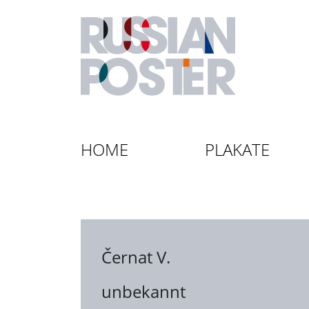
HOME
PLAKATE
Černat V.
unbekannt