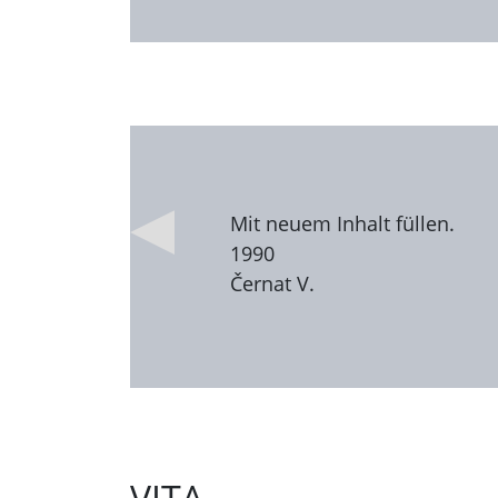
Mit neuem Inhalt füllen.
1990
Černat V.
VITA