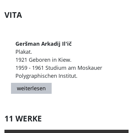
VITA
Geršman Arkadij Il'ič
Plakat.
1921 Geboren in Kiew.
1959 - 1961 Studium am Moskauer
Polygraphischen Institut.
Ab 1965 Gestaltung von Plakaten,
darunter auch Zirkusplakaten,
hauptsächlich in Zusammenarbeit mit P.
G. Andreev.
Bei Moskauer Palkatausstellungen mit
11 WERKE
einer Reihe von Preisen ausgezeichet.