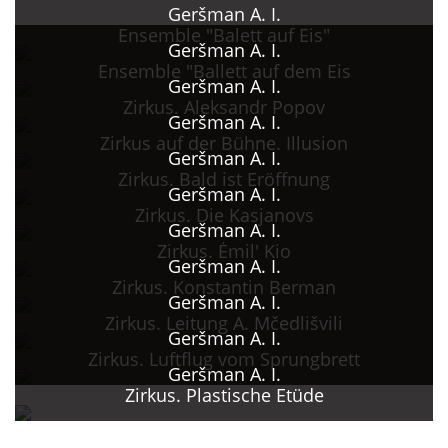
Geršman A. I.
Ensemble "Balett auf Eis"
Geršman A. I.
Ensemble "Ballett auf dem Eis
Geršman A. I.
Zirkus. Aleksandr Popov
Geršman A. I.
Zirkus auf der Bühne. Illusion
Geršman A. I.
Zirkus. Bald ist Eröffnung
Geršman A. I.
Zirkus. Die Kasjanovs
Geršman A. I.
Zirkus. Ėmil' Kio
Geršman A. I.
Zirkus. Konstantin Berman
Geršman A. I.
Zirkus. Leitung A. Mčedlišvili
Geršman A. I.
Zirkus. Luftflug vom Sprungbrett
Geršman A. I.
Zirkus. Plastische Etüde