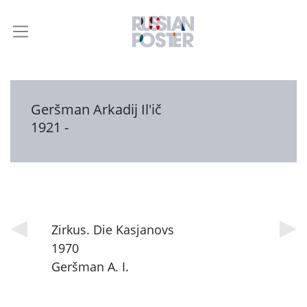
Geršman Arkadij Il'ič
1921 -
Zirkus. Die Kasjanovs
1970
Geršman A. I.