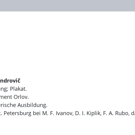
ndrovič
ng; Plakat.
ment Orlov.
erische Ausbildung.
 Petersburg bei M. F. Ivanov, D. I. Kiplik, F. A. Rubo, 
nbildgestaltung am Theater in Petrograd - Leningrad.
ner Reihe von Plakaten.