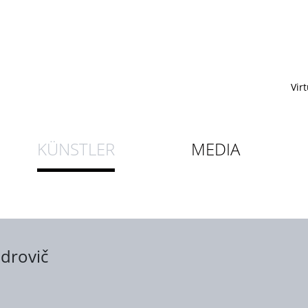
Vir
KÜNSTLER
MEDIA
drovič