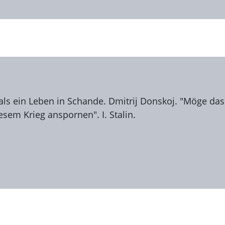
als ein Leben in Schande. Dmitrij Donskoj. "Мöge das
sem Krieg anspornen". I. Stalin.