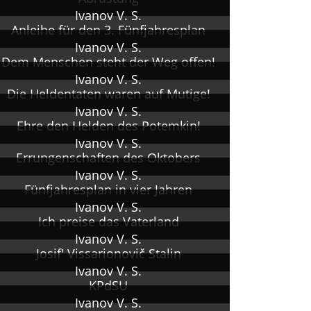
Ivanov V. S.
Anleihe für den 3. Fünfjahresplan
Ivanov V. S.
).
Dem Menschen steht der Weg offen!
Ivanov V. S.
Die Heldentaten waren auf Mutige!
u 1963
Ivanov V. S.
.
Ehre den Helden des Potemkin!
Ivanov V. S.
Errungenschaften des Oktobers
Ivanov V. S.
Fünfjahresplan in vier Jahren
Ivanov V. S.
Ich preise das Vaterland
Ivanov V. S.
Josif' Vissarionovič Stalin
Ivanov V. S.
KPdSU
Ivanov V. S.