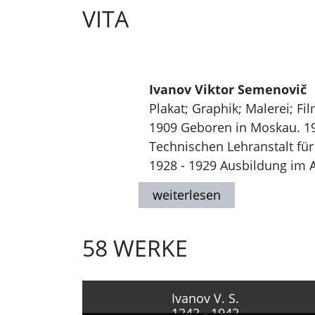
VITA
Ivanov Viktor Semenovič
Plakat; Graphik; Malerei; Fi
1909 Geboren in Moskau. 19
Technischen Lehranstalt für
1928 - 1929 Ausbildung im At
1929 - 1933 Studium am Insti
Akademie der Künste (IŽSA) 
1931 Beginn als Plakatkünst
58 WERKE
Plakatkünstler der 30er bis 
1930er Jahre Filmkünstler i
Seit 1934 Teilnahme an nati
1941 - 1944 Arbeit für die R
Ivanov V. S.
1242 - 1942