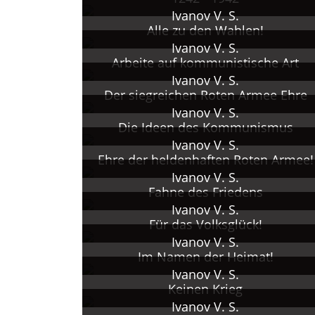
1940er - 1960er Jahre Plaka
Ivanov V. S.
Buchillustration und -gesta
Alle zu den Wahlen!
Seit 1946 Mehrere, auch sta
Ivanov V. S.
1958 Korrespondierendes Mi
Arbeite auf kommunistische Art
1968 Gestorben in Moskau.
Ivanov V. S.
Der siegreichen Roten Armee Ehre
Verfasser des Buchs "Kak so
Ivanov V. S.
und einer Reihe von Aufsät
Die Ideen des Kommunismus
Ivanov V. S.
Ehre der heldenhaften Roten Armee!
Ivanov V. S.
Fahne des Friedens
Ivanov V. S.
Für das Volksglück!
Ivanov V. S.
Im Namen der Heimat!
Ivanov V. S.
Keinen Krieg
Ivanov V. S.