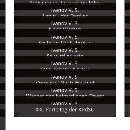
Kritisiere mutig und furchtlos
Ivanov V. S.
Lenin - der Denker
Ivanov V. S.
Nach Westen
Ivanov V. S.
Sechster Fünfjahrplan
Ivanov V. S.
So wird es sein
Ivanov V. S.
TASS-Fenster Nr. 832
Ivanov V. S.
Vorwärts! Nach Westen!
Ivanov V. S.
Wasser des heimatlichen Dnepr
Ivanov V. S.
XIX. Parteitag der KPdSU