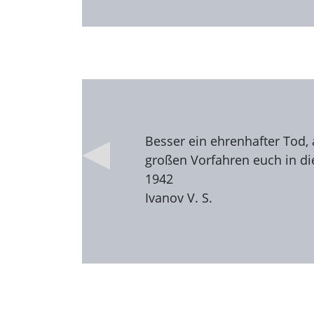
Besser ein ehrenhafter Tod, 
großen Vorfahren euch in die
1942
Ivanov V. S.