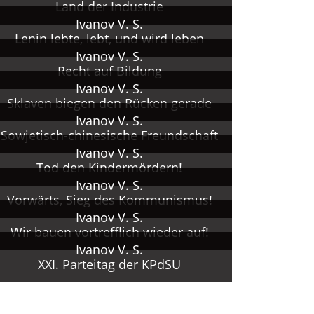
Land der Industrie
Ivanov V. S.
Lenin lebte, lebt, und wird leben
Ivanov V. S.
Recht auf Bildung
Ivanov V. S.
Sklaven biegen den Rücken gerade
Ivanov V. S.
Sowjetisch-chinesische Freundschaft
Ivanov V. S.
Tod den Kindermördern!
Ivanov V. S.
Vorwärts, Sieg des Kommunismus!
Ivanov V. S.
Wir bauen vortrefflich wieder auf!
Ivanov V. S.
XXI. Parteitag der KPdSU