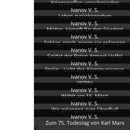
Kriegswaffen umschmieden
Ivanov V. S.
Leben zurückgegeben
Ivanov V. S.
Mütter, kämpft für den Frieden!
Ivanov V. S.
Schlag, stech, nimm sie gefangen
Ivanov V. S.
Soldat der Roten Armee! Helfe!
Ivanov V. S.
Stalin - Licht des Kommunismus
Ivanov V. S.
VKP(b)
Ivanov V. S.
Wählt am 16. März!
Ivanov V. S.
Wir gelangen zum Überfluß
Ivanov V. S.
Zum 75. Todestag von Karl Marx