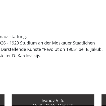
lmausstattung.
26 - 1929 Studium an der Moskauer Staatlichen
 Darstellende Künste "Revolution 1905" bei E. Jakub.
elier D. Kardovskijs.
tut für Malerei, Skulptur und Architektur der Allruss
bei B. Dubrovskij-Ėške und N. Radlov.
ler am Verlag "Izogiz", einer der führenden sowjetisc
50er Jahre, im wesentlichen politische Plakate.
m Studio "Mežrabpomfil'm", "Mosfil'm".
onalen und internationalen Ausstellungen.
edaktion der TASS-Fenster.
Ivanov V. S.
1868 - 1968. Mensch