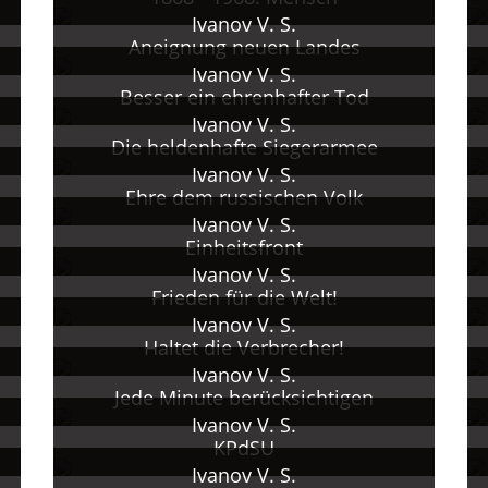
te zu den Themen Lenin und Zweiter Weltkrieg.
Ivanov V. S.
ltung für den Verlag "Voenizdat"; Malerei und Graphik.
Aneignung neuen Landes
atliche Auszeichnungen.
Ivanov V. S.
tglied der Akademie der Künste der UdSSR (ACh SSSR
Besser ein ehrenhafter Tod
Ivanov V. S.
Die heldenhafte Siegerarmee
zdaetsja plakat" [Wie schafft man ein Plakat], Moska
Ivanov V. S.
zen zum sowjetischen politischen Plakat und zum Film
Ehre dem russischen Volk
Ivanov V. S.
Einheitsfront
Ivanov V. S.
Frieden für die Welt!
Ivanov V. S.
Haltet die Verbrecher!
Ivanov V. S.
Jede Minute berücksichtigen
Ivanov V. S.
KPdSU
Ivanov V. S.