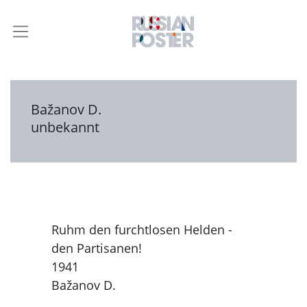
Bažanov D.
unbekannt
Ruhm den furchtlosen Helden -
den Partisanen!
1941
Bažanov D.