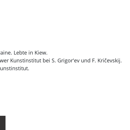
ine. Lebte in Kiew.
r Kunstinstitut bei S. Grigor'ev und F. Kričevskij.
nstinstitut.
und Filmplakaten.