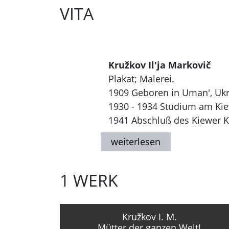
VITA
Kružkov Il'ja Markovič
Plakat; Malerei.
1909 Geboren in Uman', Ukra
1930 - 1934 Studium am Kiewe
1941 Abschluß des Kiewer Ku
Gestaltung von politischen 
Gestorben in Kiew.
1 WERK
Kružkov I. M.
Mütter der ganzen Welt!