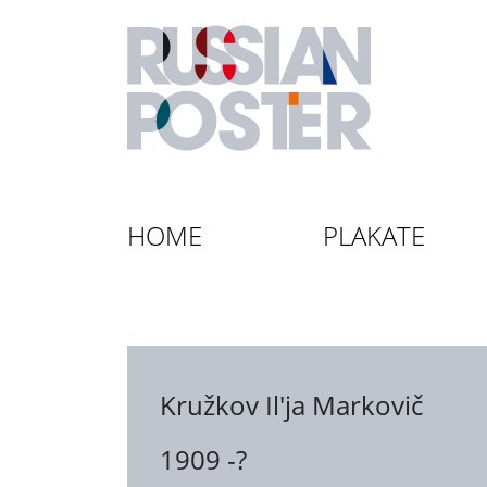
HOME
PLAKATE
Kružkov Il'ja Markovič
1909 -?