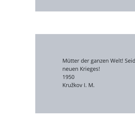
Mütter der ganzen Welt! Seid
neuen Krieges!
1950
Kružkov I. M.