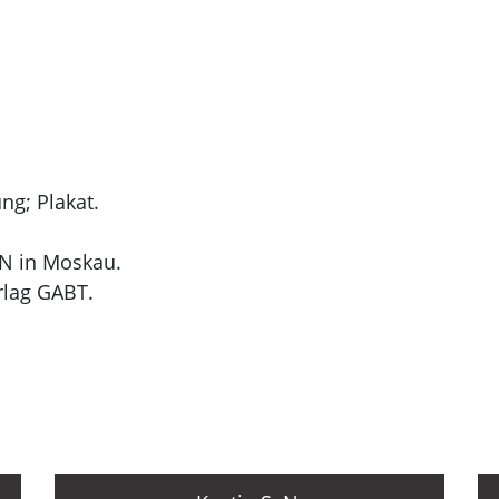
ng; Plakat.
N in Moskau.
rlag GABT.
elier "Okna TASS", aktive Teilnahme an dessen Aufbau.