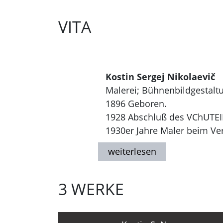
VITA
Kostin Sergej Nikolaevič
Malerei; Bühnenbildgestaltu
1896 Geboren.
1928 Abschluß des VChUTEI
1930er Jahre Maler beim Ve
1940er Jahre Arbeitet im At
1968 Gestorben in Moskau.
3 WERKE