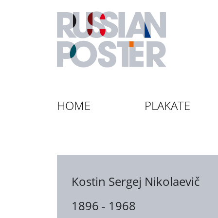
HOME
PLAKATE
Kostin Sergej Nikolaevič
1896 - 1968