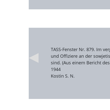
TASS-Fenster Nr. 879. Im ve
und Offiziere an der sowjeti
sind. (Aus einem Bericht des
1944
Kostin S. N.