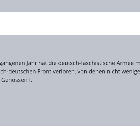
rgangenen Jahr hat die deutsch-faschistische Armee m
sch-deutschen Front verloren, von denen nicht wenige
 Genossen I.