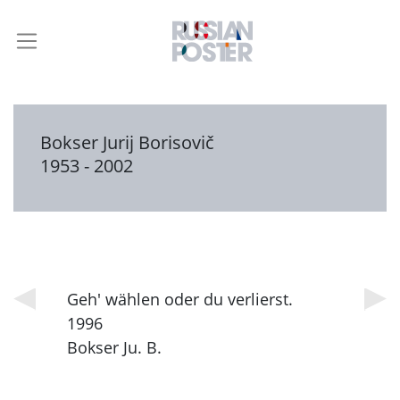
Bokser Jurij Borisovič
1953 - 2002
Geh' wählen oder du verlierst.
1996
Bokser Ju. B.