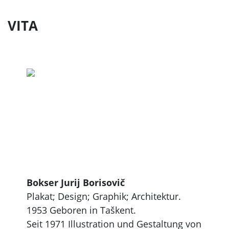
VITA
Bokser Jurij Borisovič
Plakat; Design; Graphik; Architektur.
1953 Geboren in Taškent.
Seit 1971 Illustration und Gеstaltung von