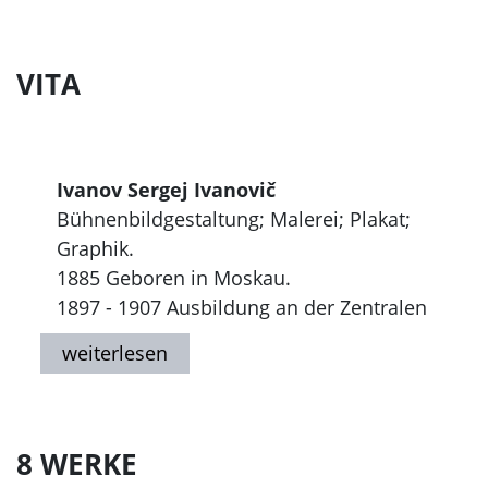
VITA
Ivanov Sergej Ivanovič
Bühnenbildgestaltung; Malerei; Plakat;
Graphik.
1885 Geboren in Moskau.
1897 - 1907 Ausbildung an der Zentralen
künstlerisch-industriellen Stroganov-
Lehranstalt.
1907 - 1916 Ausbildung an der Moskauer
Lehranstalt für Malerei, Skulptur und
Baukunst (MUŽVZ) bei K. Korovin;
8 WERKE
Anfertigung von Bühnenbildern für das