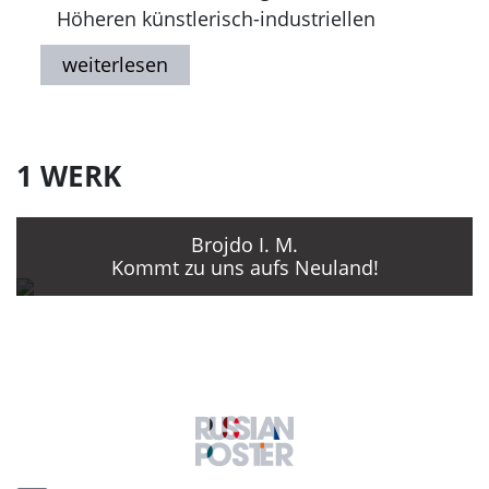
Höheren künstlerisch-industriellen
Stroganov-Lehranstalt bei S. V.
Gerasimov und G. I. Opryško.
Seit 1955 Mosaike, Fassaden- und
Innendekoration öffentlicher Gebäude,
v.a. in und bei Moskau.
1 WERK
Seit 1997 Staatliche Auszeichnungen.
Brojdo I. M.
Kommt zu uns aufs Neuland!