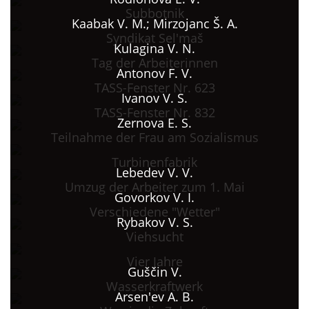
Subbotnik
Kaabak V. M.; Mirzojanc Š. A.
Syndikat Sel'maš
Kulagina V. N.
Tag der Arbeiterinnen
Antonov F. V.
TASS-Fenster Nr. 623
Ivanov V. S.
TASS-Fenster Nr. 832
Zernova E. S.
Teilnahme der Frau am Sozialismus
Turbinenfabrik
Lebedev V. V.
Umzug der Arbeiter zum 1. Mai
Govorkov V. I.
Verschiedene "Wetter"
Rybakov V. S.
Viehsucht
Vier Jahre
Guščin V.
Wasserkraftwerk
Arsen'ev A. B.