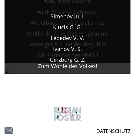
Weg in die Zukunft
Werk "Krasnyj putilovec"
Pimenov Ju. I.
Wir erbauen den Sozialismus
Klucis G. G.
Wirklichkeit unseres Programms
Lebedev V. V.
Würdiger Freund der Republik
Ivanov V. S.
XXI. Parteitag der KPdSU
Ginzburg G. Z.
Zum Wohle des Volkes!
DATENSCHUTZ