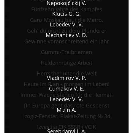
Nepokojčickij V.
Fünfzehn Jahre des Kampfes
Klucis G. G.
Ganz Moskau baut die Metro.
Lebedev V. V.
Geh' du nicht zu dem Plünderer
Mechant'ev V. D.
Gewinne voranschreitend ein Jahr
Gummi-Treibriemen
Heldenmütige Arbeit
Herrscher über die Welt
Vladimirov V. P.
Heute im Plan - morgen im Leben!
Čumakov V. E.
Immer Wache stehen für die Heimat!
Lebedev V. V.
[In Europa geht das rote Gespenst
Mizin A.
Izogiz-Fenster. Plakat-Zeitung № 34
Izvestija CIK SSSR i VCIK
Serebrjanyj I. A.