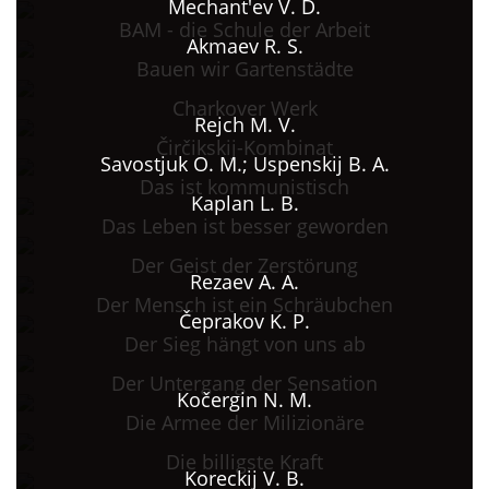
Mechant'ev V. D.
BAM - die Schule der Arbeit
Akmaev R. S.
Bauen wir Gartenstädte
Charkover Werk
Rejch M. V.
Čirčikskij-Kombinat
Savostjuk O. M.; Uspenskij B. A.
Das ist kommunistisch
Kaplan L. B.
Das Leben ist besser geworden
Der Geist der Zerstörung
Rezaev A. A.
Der Mensch ist ein Schräubchen
Čeprakov K. P.
Der Sieg hängt von uns ab
Der Untergang der Sensation
Kočergin N. M.
Die Armee der Milizionäre
Die billigste Kraft
Koreckij V. B.