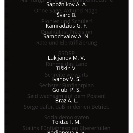
Sapožnikov A. A.
Ohne Säge, Axt und Nägel
Švarc B.
Pionier und Schüler!
Kamradzius G. F.
Qualität ist Präzision
Samochvalov A. N.
Räte und Elektrifizierung
RSDRP
Luk'janov M. V.
Rühme das Land
Tiškin V.
Schreite vorwärts
Ivanov V. S.
Sechster Fünfjahrplan
Golub' P. S.
Seid wachsam auf dem Posten!
Braz A. L.
Sorge dafür, daß in deinen Betrieb
Sozialdemokraten
Toidze I. M.
Stalins Fünfjahresplan übererfüllen
Rodionova E. V.