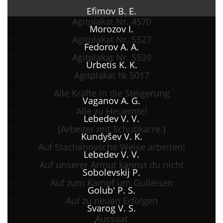
Efimov B. E.
Agitplakat Nr. 4570
Morozov I.
Agitplakat Nr. 5527
Fedorov A. A.
Agitplakat Nr. 5539
Urbetis K. K.
Agitplakat № 5017
Alle Kräfte in die Steigerung
Vaganov A. G.
Alle zu Heuernte!
Lebedev V. V.
[Arbeiter mit Schubkarre.]
Kundyšev V. K.
Auf Stachanovsche Weise arbeiten!
Lebedev V. V.
Auf unserer Armut kannst du nicht
Sobolevskij P.
Auf zum Kampf um Gußeisen
Golub' P. S.
Auf zu neuen Erfolgen
Svarog V. S.
Aussaat