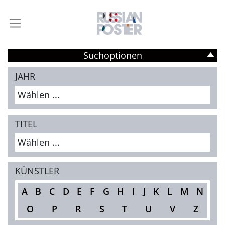
Suchoptionen
JAHR
Wählen ...
TITEL
Wählen ...
KÜNSTLER
A
B
C
D
E
F
G
H
I
J
K
L
M
N
O
P
R
S
T
U
V
Z