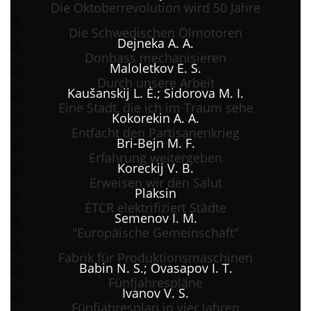
Die Oktoberrevolution wird 50 Jahre
Die Schwedischen Ölmotoren
Dejneka A. A.
Donbass mechanisieren
Maloletkov E. S.
Durch unsere Arbeit
Kaušanskij L. Ė.; Sidorova M. I.
Eine Stadt, die ich im Traum sehe
Kokorekin A. A.
Entfacht den Partisanenkrieg
Bri-Bejn M. F.
Erfahrung weitergeben
Koreckij V. B.
Erweisen wir den Salut
Plaksin
ĖTCR elektrifiziert Städte
Semenov I. M.
"Europäische Gemeinschaft"
Fabrik für Produktionsmaschinen
Babin N. S.; Ovasapov I. T.
Fünfjahrespläne
Ivanov V. S.
Fünfjahresplan in vier Jahren