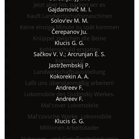
Jetzt aber los, packen wir es
Gajdamovič M. I.
Kauft Landwirtschaftsmaschinen
Solov'ev M. M.
Кeine einzige Minute zu spät kommen
Čerepanov Ju.
Knüppel zwischen die Beine
Klucis G. G.
Kohlenschuld erstatten
Sačkov V. V.; Arcrunjan Ė. S.
Komsomol
Jastržembskij P.
Landwirtschaftsausstellung
Kokorekin A. A.
Laßt uns überplanmäßig arbeiten!
Andreev F.
Lokomobile des Ljudinskij-Werkes.
Andreev F.
Mal'cover Lokomobile
Mal'covsche Werke. Lokomobile
Klucis G. G.
Millionen Arbeitskader
Nahrungs- und Genußmittelindustrie