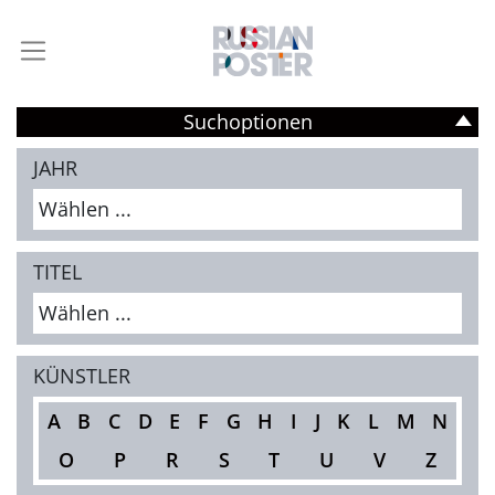
Suchoptionen
JAHR
Wählen ...
TITEL
Wählen ...
KÜNSTLER
A
B
C
D
E
F
G
H
I
J
K
L
M
N
O
P
R
S
T
U
V
Z