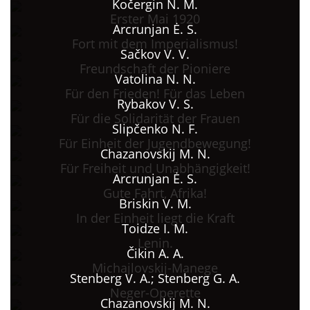
Kočergin N. M.
Erster Mai 1920
Arcrunjan Ė. S.
Fort mit dem Imperialismus!
Sačkov V. V.
Freundschaft der Pioniere
Vatolina N. N.
Für den Frieden! Für das Leben
Rybakov V. S.
Für die Solidarität der Frauen
Slipčenko N. F.
Für Einheit der Jugendbewegung!
Chazanovskij M. N.
Für Freiheit und Unabhängigkeit!
Arcrunjan Ė. S.
Gute Fahrt, Afrika!
Briskin V. M.
In der Einheit liegt die Kraft
Toidze I. M.
Lenin.
Čikin A. A.
Michajlovskij-Manege
Stenberg V. A.; Stenberg G. A.
Neger-Operette
Chazanovskij M. N.