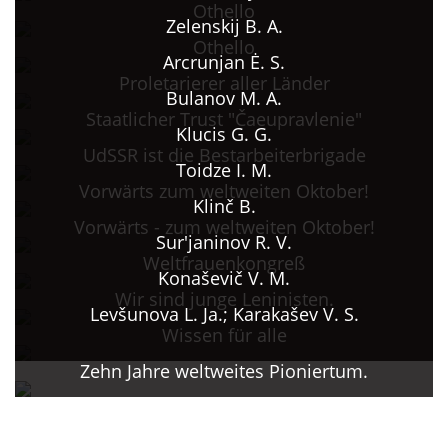
Othello
Zelenskij B. A.
Othello
Arcrunjan Ė. S.
Proletarierer aller Länder
Bulanov M. A.
Staatlicher Trust "Čaeupravlenie"
Klucis G. G.
UdSSR ist die Bestarbeiterbrigade
Toidze I. M.
Vorwärts zum weltweiten Oktober!
Klinč B.
Vorwärts - zum weltweiten Oktober!
Sur'janinov R. V.
Weltfrauenkongreß
Konaševič V. M.
Wir sind junge Leninisten.
Levšunova L. Ja.; Karakašev V. S.
Wissen für alle
Zehn Jahre weltweites Pioniertum.