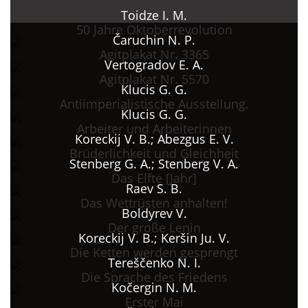
Toidze I. M.
50 Jahre Oktoberrevolution
Čaruchin N. P.
Agitplakat Nr. 3365
Vertogradov E. A.
Agitplakat Nr. 5570
Klucis G. G.
Аntiimperialistische Ausstellung.
Klucis G. G.
Arbeiter und Arbeiterinnen
Koreckij V. B.; Abezgus E. V.
Brüderlichkeit und Gleichheit
Stenberg G. A.; Stenberg V. A.
Das Elfte [Jahr]
Raev S. B.
Das Wettrüsten anhalten!
Boldyrev V.
Der große Lenin
Koreckij V. B.; Keršin Ju. V.
Die Ketten werden gesprengt
Tereščenko N. I.
Die Sprache des Friedens
Kočergin N. M.
Erster Mai