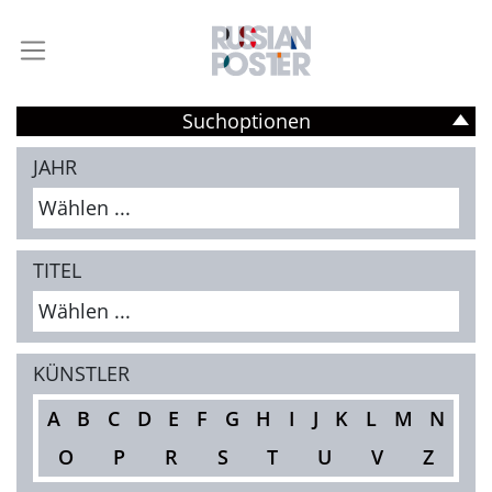
Suchoptionen
JAHR
Wählen ...
TITEL
Wählen ...
KÜNSTLER
A
B
C
D
E
F
G
H
I
J
K
L
M
N
O
P
R
S
T
U
V
Z