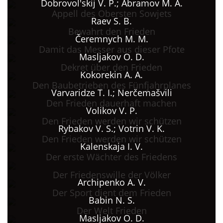
Dobrovol'skij V. P.; Abramov M. A.
Appell des Obersten Sowjets
Raev S. B.
Bewahrt den Frieden
Čeremnych M. M.
Damit das Messer aus dieser Pfote
Masljakov O. D.
Dekret über den Frieden
Kokorekin A. A.
Den Baubetrieben des Fünfjahrplanes
Varvaridze T. I.; Nerčemašvili
Den Frieden dauerhaft machen
Volikov V. P.
Den Frieden werden wir schützen
Rybakov V. S.; Votrin V. K.
Den Frieden werden wir schützen
Kalenskaja I. V.
Der erste Wächter des Friedens
Der Friedenswille der Völker
Archipenko A. V.
Der Sport dient dem Frieden
Babin N. S.
Der Welt Frieden
Masljakov O. D.