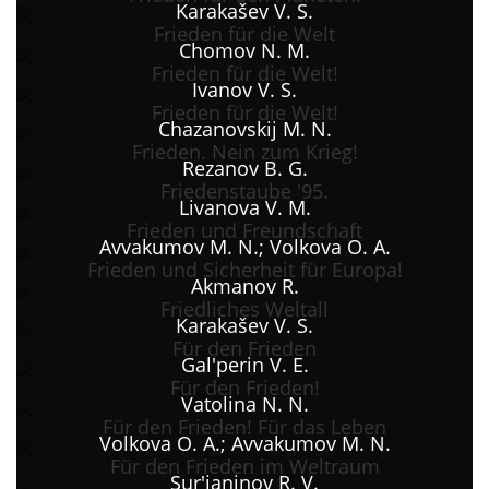
Karakašev V. S.
Frieden für die Welt
Chomov N. M.
Frieden für die Welt!
Ivanov V. S.
Frieden für die Welt!
Chazanovskij M. N.
Frieden. Nein zum Krieg!
Rezanov B. G.
Friedenstaube '95.
Livanova V. M.
Frieden und Freundschaft
Avvakumov M. N.; Volkova O. A.
Frieden und Sicherheit für Europa!
Akmanov R.
Friedliches Weltall
Karakašev V. S.
Für den Frieden
Gal'perin V. E.
Für den Frieden!
Vatolina N. N.
Für den Frieden! Für das Leben
Volkova O. A.; Avvakumov M. N.
Für den Frieden im Weltraum
Sur'janinov R. V.