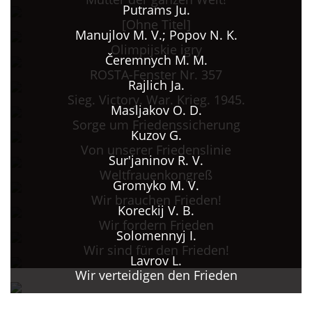
Putrams Ju.
[Ohne Titel]
Manujlov M. V.; Popov N. K.
Olimpijskie igry
Čeremnych M. M.
ROSTA-Fenster Nr. 357
Rajlich Ja.
Sieg. Victory. War. Krieg. 1945.
Masljakov O. D.
Sorge um Friedenssicherung
Kuzov G.
Von unserer Friedenslinie
Sur'janinov R. V.
Weltfrauenkongreß
Gromyko M. V.
Wir brauchen Frieden!
Koreckij V. B.
Wir fordern Frieden
Solomennyj I.
Wir sind für den Frieden!
Lavrov L.
Wir verteidigen den Frieden