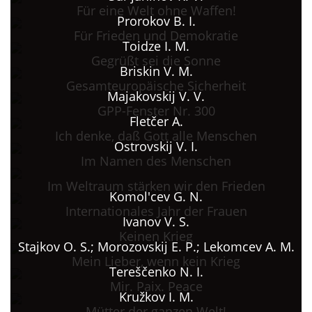
Für eine Welt ohne Waffen!
Prorokov B. I.
Für Frieden und Demokratie
Toidze I. M.
Gegrüßt sei die Sonne
Briskin V. M.
Gesamteuropäische Sicherheit
Majakovskij V. V.
GPP-Fenster Nr. 300
Fletčer A.
Ich denke, daß Gott alle Menschen
Ostrovskij V. I.
Im Namen des Menschen
Im Weltraum stärken wir den Frieden
Komol'cev G. N.
Internationales Jahr der Frauen
Ivanov V. S.
Keinen Krieg
Stajkov O. S.; Morozovskij E. P.; Lekomcev A. M.
Mein Lieber, wenn kein Krieg
Tereščenko N. I.
Mir. Paix. Peace
Kružkov I. M.
Mütter der ganzen Welt!