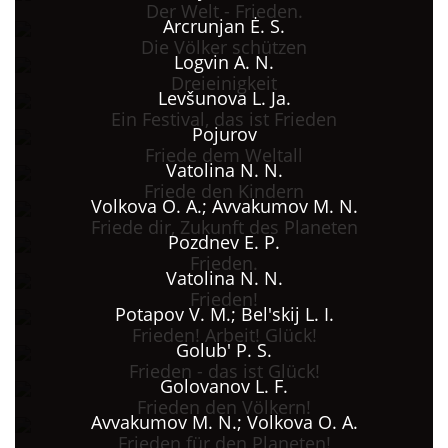
Der Welt - Frieden.
Arcrunjan Ė. S.
Die Völker schützen
Logvin A. N.
Dreieinigkeit
Levšunova L. Ja.
Ein Festival, das ist Frieden
Pojurov
Friede dem Weltall
Vatolina N. N.
Friede den Kindern
Volkova O. A.; Avvakumov M. N.
Friede dir, Zukunft des Planeten
Pozdnev E. P.
Frieden.
Vatolina N. N.
Frieden!
Potapov V. M.; Bel'skij L. I.
Frieden! Arbeit! Glück!
Golub' P. S.
Frieden - das ist Glück!
Golovanov L. F.
Frieden den Völkern!
Avvakumov M. N.; Volkova O. A.
Frieden für den Planeten!