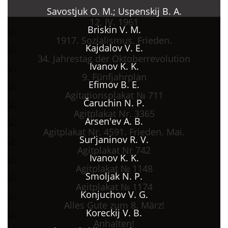
Savostjuk O. M.; Uspenskij B. A.
12. IV. 1961
Briskin V. M.
1917. Sozialismus. Frieden.
Kajdalov V. E.
34. Jahrestag der Oktoberrevolution
Ivanov K. K.
9. Fünfjahrplan
Efimov B. E.
Agitationsplakat № 711
Čaruchin N. P.
Agitplakat Nr. 3365
Arsen'ev A. B.
Agitplakat Nr. 4591. Frieden. Mai.
Sur'janinov R. V.
Agitplakat Nr 742
Ivanov K. K.
Agitplakat № 1148
Smoljak N. P.
Agitplakat № 1174
Konjuchov V. G.
Alles Gute zum 8. März!
Koreckij V. B.
Anhalten!