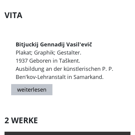
VITA
Bitjuckij Gennadij Vasil'evič
Plakat; Graphik; Gestalter.
1937 Geboren in Taškent.
Ausbildung an der künstlerischen P. P.
Ben'kov-Lehranstalt in Samarkand.
Seit 1985 Teilnahme an Ausstellungen.
1980er - 1990er Jahre Anfertigung
politischer Plakate. Teilnahme an
Wettbewerben und Ausstellungen zum
Perestrojka-Plakat. Lebt in Taškent.
2 WERKE