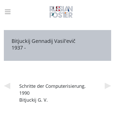
Bitjuckij Gennadij Vasil'evič
1937 -
Schritte der Computerisierung.
1990
Bitjuckij G. V.