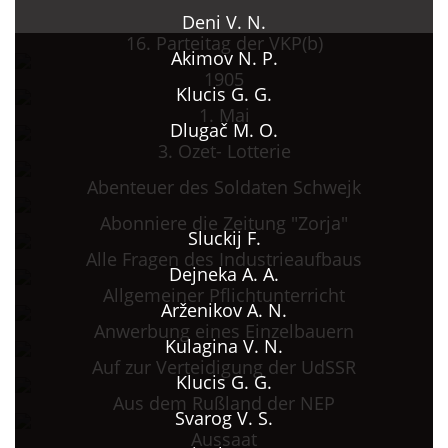
Deni V. N.
16. Parteitag der VKP(b)
Akimov N. P.
1905
Klucis G. G.
1. Mai
Dlugač M. O.
3. Ozet- Lotterie
Abenteuer des Soldaten Schwejk
Abonniere die Zeitung "Zorja"
Sluckij F.
Alle Fragen des Industrieaufbaus
Dejneka A. A.
Allgemeiner Pflichtunterricht
Arženikov A. N.
Anwerbung eines Einzelbauern
Kulagina V. N.
Auf zur Verteidigung der UdSSR
Klucis G. G.
Aus dem Rußland der NEP
Svarog V. S.
Aussaat