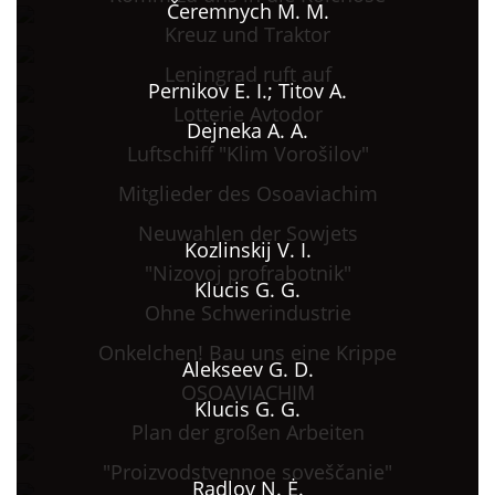
Čeremnych M. M.
Kreuz und Traktor
Leningrad ruft auf
Pernikov E. I.; Titov A.
Lotterie Avtodor
Dejneka A. A.
Luftschiff "Klim Vorošilov"
Mitglieder des Osoaviachim
Neuwahlen der Sowjets
Kozlinskij V. I.
"Nizovoj profrabotnik"
Klucis G. G.
Ohne Schwerindustrie
Onkelchen! Bau uns eine Krippe
Alekseev G. D.
OSOAVIACHIM
Klucis G. G.
Plan der großen Arbeiten
"Proizvodstvennoe soveščanie"
Radlov N. Ė.