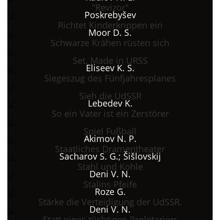
"Revizor"
Poskrebyšev
Richtet Kinderkrippen ein
Moor D. S.
Schwarze Krähen rüsten sich
Set. Made in URSS
Eliseev K. S.
Siegeszug des Fünfjahresplanes
Sieh die UdSSR
Lebedev K.
So ein Vater ist ein Zerstörer
Spiel Fußball
Akimov N. P.
Staatliches Dramentheater
Sacharov S. G.; Šišlovskij
Stahl und Kohle
Deni V. N.
Stalins Pfeife
Roze G.
Stärke die Verteidigung der UdSSR.
Deni V. N.
Statt eines tüchtigen Proletariers