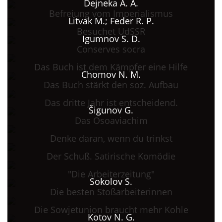
Dejneka A. A.
Befreiung vom Imperialismus
Litvak M.; Feder R. P.
Besuchet UdSSR
Igumnov S. D.
Conserves socra
Das Buch ist dem Kämpfer eine Hilfe
Chomov N. M.
Das Buch stärkt den soz. Aufbau
Das dritte Jahr ist entscheidend.
Šigunov G.
Das Osoaviachim
Denke daran, wenn du trinkst
Der Schuß. Satirische Komödie
"Die Arbeiterzeitung"
Sokolov S.
Die besten Stoßarbeiterinnen
Die Sowjetunion braucht mehr Kohle
Kotov N. G.