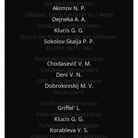
Die Verluste kosten
Akimov N. P.
Diktatur. Ein Schauspiel in 2 Akten
Dejneka A. A.
Donbass mechanisieren
Klucis G. G.
Durch die Anstrengung von Millionen
Sokolov-Skalja P. P.
Es lebe der 1. Mai
Feind der Kulturrevolution
Chodasevič V. M.
Goldenes Jahrhundert
Deni V. N.
GPU. Blitz der Revolution
Dobrokovskij M. V.
Im Ausland
Im Bestarbeitertempo
Griffel' L.
Internationale Revolution
Klucis G. G.
Kohlenschuld erstatten
Korableva V. S.
Komm zu uns in die Kolchose