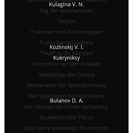
Kulagina V. N.
Tag der Arbeiterinnen
Torgsin
Traktoren und Kinderkrippen
Transsiberian express
Kozlinskij V. I.
"Trud" in die Massen!
Kukryniksy
Vernichten wir den Kulaken
Werktätige des Ostens
Wiederwahl der Werkskomitees
Wir liquidieren den Rückstand
Bulanov D. A.
Wir räumen die Felder rechtzeitig.
Zauberkünstler Passo
Zehn Jahre weltweites Pioniertum.