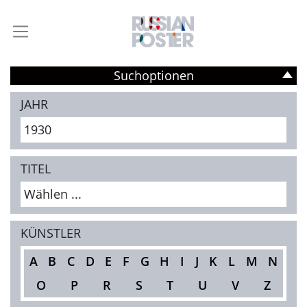
Suchoptionen
JAHR
1930
TITEL
Wählen ...
KÜNSTLER
A
B
C
D
E
F
G
H
I
J
K
L
M
N
O
P
R
S
T
U
V
Z