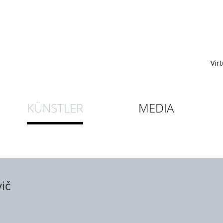
Vir
KÜNSTLER
MEDIA
ič