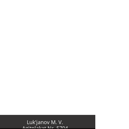
SR
RSFSR;
Luk'janov M. V.
Agitplakat Nr. 5704