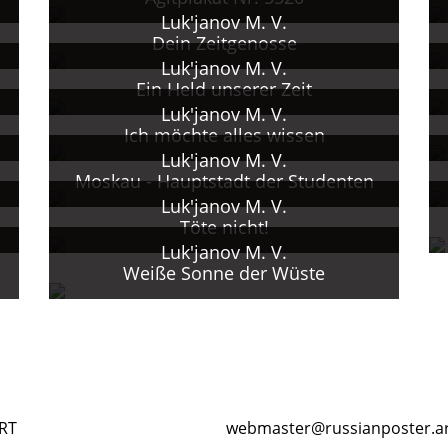
er Surikov-Institut der Akademie der Künste der Ud
Luk'janov M. V.
Dein Zeitgenosse
hme an Ausstellungen und Wettbewerben zum Perestro
Luk'janov M. V.
Ein Held unserer Zeit
ng.
Luk'janov M. V.
Ich möchte alles wissen
Luk'janov M. V.
phik und Malerei.
Moskau - Hauptstadt der Studenten
Luk'janov M. V.
Töte nicht!
Luk'janov M. V.
Weiße Sonne der Wüste
RT
webmaster@russianposter.a