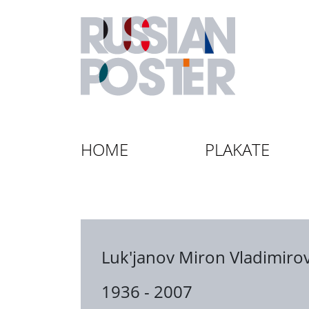
HOME
PLAKATE
Luk'janov Miron Vladimirov
1936 - 2007