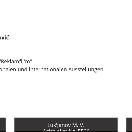
ovič
"Reklamfil'm".
onalen und internationalen Ausstellungen.
 Surikov-Instituts der Akademie der Künste der UdS
remnych und N. A. Ponomarev.
gesellschaftspolitischen Plakaten für die Verlagen
azitel'noe iskusstvo", "Plakat" u.a.
ier von "Agitplakat" des Künstlerverbandes der UdSSR.
rkstatt für Sichtagitation des Künstlerverbandes der 
koncert".
Luk'janov M. V.
Agitplakat Nr. 5520