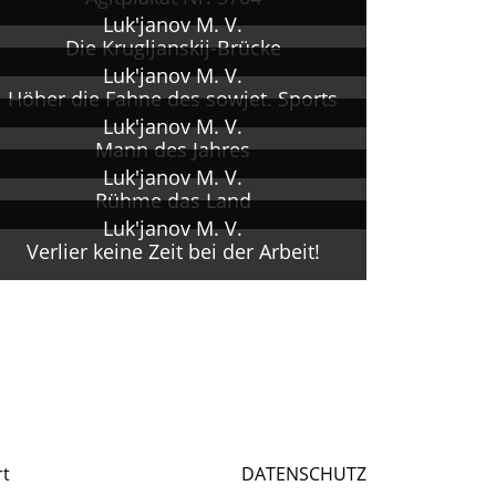
SSR
Luk'janov M. V.
Die Krugljanskij-Brücke
jka-
Luk'janov M. V.
Höher die Fahne des sowjet. Sports
Luk'janov M. V.
Mann des Jahres
Luk'janov M. V.
Rühme das Land
Luk'janov M. V.
Verlier keine Zeit bei der Arbeit!
rt
DATENSCHUTZ