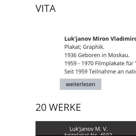
VITA
Luk'janov Miron Vladimir
Plakat; Graphik.
1936 Geboren in Moskau.
1959 - 1970 Filmplakate für 
Seit 1959 Teilnahme an nati
1960 Abschluß des Moskauer
(MGChI) Studium bei M. Če
Seit 1961 Beschäftigung mit 
20 WERKE
"Sovetskij chudožnik", "Izobr
Seit 1962 Mitarbeit im Atel
1968 - 1990 Arbeit in der We
Plakate für den Verlag "Mos
Luk'janov M. V.
Agitplakat Nr. 4592.