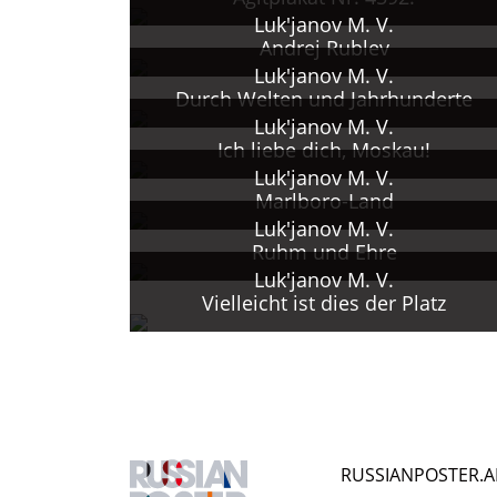
Seit 1978 Dozent am Moskau
Luk'janov M. V.
(MGChI).
Andrej Rublev
1985 - 1990er Jahre Teilna
Luk'janov M. V.
und Postperestrojka-Plakat.
Durch Welten und Jahrhunderte
1993 Staatliche Auszeichnu
Luk'janov M. V.
Ich liebe dich, Moskau!
1994 Professur.
Luk'janov M. V.
Auch Beschäftigung mit Gra
Marlboro-Land
2007 Gestorben.
Luk'janov M. V.
Ruhm und Ehre
Luk'janov M. V.
Vielleicht ist dies der Platz
RUSSIANPOSTER.A