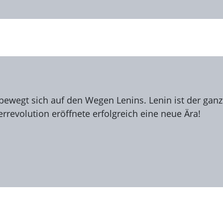
t bewegt sich auf den Wegen Lenins. Lenin ist der gan
revolution eröffnete erfolgreich eine neue Ära!