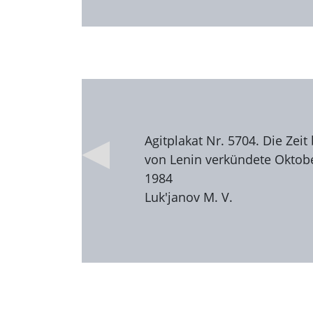
Agitplakat Nr. 5704. Die Zei
von Lenin verkündete Oktober
1984
Luk'janov M. V.