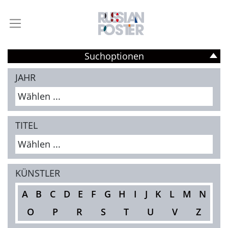
Suchoptionen
JAHR
Wählen ...
TITEL
Wählen ...
KÜNSTLER
A
B
C
D
E
F
G
H
I
J
K
L
M
N
O
P
R
S
T
U
V
Z