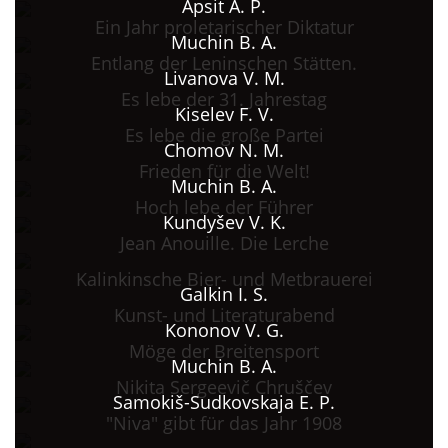
Apsit A. P.
Ein Jahr proletarischer Diktatur
Muchin B. A.
Entlang der Leninschen Stätten.
Livanova V. M.
Es lebe der 31. Jahrestag
Kiselev F. V.
Es lebe die große Partei
Chomov N. M.
Frieden für die Welt!
Muchin B. A.
Hoch lebe der Führer
Kundyšev V. K.
Jean Anouille. Die Lerche
Kalinkinsche Bier- und Metbrauerei
Galkin I. S.
Kunst- und Literaturabend
Kononov V. G.
Möge der Breitensport
Muchin B. A.
Nikita Sergeevič Chruščev
Samokiš-Sudkovskaja E. P.
"Niva" gibt für das Jahr 1908