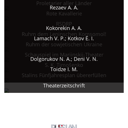
Proletarier aller Länder
Rezaev A. A.
Rote Kavallerie
RSDRP
Kokorekin A. A.
Ruhm dem Leninschen Komsomol!
Lamach V. P.; Kotkov Ė. I.
Ruhm der sowjetischen Ukraine
Schauspiel im Mariinskij-Theater
Dolgorukov N. A.; Deni V. N.
S. K. Timošenko
Toidze I. M.
Stalins Fünfjahresplan übererfüllen
Theaterzeitschrift