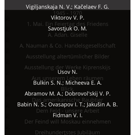
Vigiljanskaja N. V.; Kačelaev F. G.
1945 - 1970
Viktorov V. P.
1. Mai. Ein Feiertag des Friedens
Savostjuk O. M.
A. Adan. Giselle
A. Nauman & Co. Handelsgesellschaft
Ausstellung altertümlicher Bilder
Ausstellung der Werke Kiprenskijs
Usov N.
Aus unserem Leben räumen
Bulkin S. N.; Micheeva E. A.
Blick.
Abramov M. A.; Dobrovol'skij V. P.
Das amerikanische Raubtier
Babin N. S.; Ovasapov I. T.; Jakušin A. B.
Dem Feld - unsere Arbeit
Fidman V. I.
Der Feind will Moskau einnehmen
Dreihundertstes Jubiläum