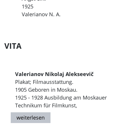
1925
Valerianov N. A.
VITA
Valerianov Nikolaj Alekseevič
Plakat; Filmausstattung.
1905 Geboren in Moskau.
1925 - 1928 Ausbildung am Moskauer
Technikum für Filmkunst,
Kunstabteilung, bei V. Egorov und P.
Kuznecov.
Seit 1928 Arbeitet für Sovkino, das