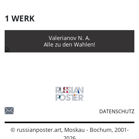
Filmstudio von Odessa, "Sojuzdetfil'm"
u.a.
1 WERK
Seit 1950 Anfertigung von
Reklameplakaten.
Valerianov N. A.
Todesdatum unbekannt.
Alle zu den Wahlen!
DATENSCHUTZ
© russianposter.art, Moskau - Bochum, 2001-
2026