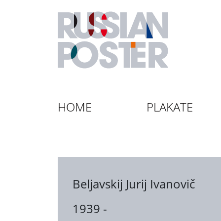
HOME
PLAKATE
Beljavskij Jurij Ivanovič
1939 -