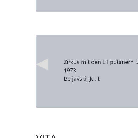
Zirkus mit den Liliputanern 
1973
Beljavskij Ju. I.
VITA