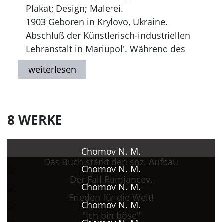
Plakat; Design; Malerei.
1903 Geboren in Krylovo, Ukraine.
Abschluß der Künstlerisch-industriellen
Lehranstalt in Mariupol'. Während des
Bürgerkriegs in der Roten Armee.
Seit 1926 Filmplakate.
1928 Abschluß des VChUTEIN, Moskau.
1930er Jahre Filmplakate, später
Tätigkeit für "Reklamfil'm".
8 WERKE
1968 Staatliche Auszeichnung.
1973 Gestorben in Moskau.
Chomov N. M.
Das Buch stärkt den soz. Aufbau
Chomov N. M.
Der Fall Rumjancev.
Chomov N. M.
Frieden für die Welt!
Chomov N. M.
"Ich bin böse"