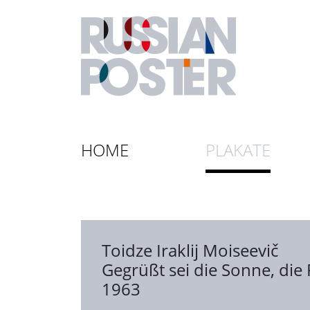
HOME
PLAKATE
Toidze Iraklij Moiseevič
Gegrüßt sei die Sonne, die
1963