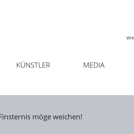
Vir
KÜNSTLER
MEDIA
 Finsternis möge weichen!