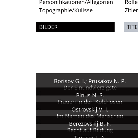
Personifikationen/Allegorien
Roll
Topographie/Kulisse
Zitie
BILDER
TITE
Borisov G. I.; Prusakov N. P.
Der Einundvierzigste
Pinus N. S.
Frauen in den Kolchosen
Ostrovskij V. I.
Im Namen des Menschen
Berezovskij B. F.
Recht auf Bildung
Tarasov I. A.