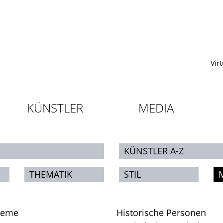
Vir
KÜNSTLER
MEDIA
KÜNSTLER A-Z
THEMATIK
STIL
leme
Historische Personen