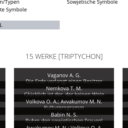
en/Typen
Sowjetische Symbole
rte Symbole
L
15 WERKE [TRIPTYCHON]
Vaganov A. G.
Die Erde verlangt einen Besitzer
Nemkova T. M.
Glücklich ist der, der keinen Wein
Volkova O. A.; Avvakumov M. N.
Kulturprogramm
Babin N. S.
Ruhm den sowjetischen Frauen!
Avvakumov M. N.; Volkova O. A.