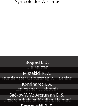
Symbole des Zarismus
Bograd I. D.
Die Mutter
Mistakidi K. A.
Hundertster Geburtstag V. I. Lenins
Kominarec I. A.
Leninscher Subbotnik
Sačkov V. V.; Arcrunjan Ė. S.
Unsere Arbeit ist für dich, Heimat!
Berezovskij B. F.