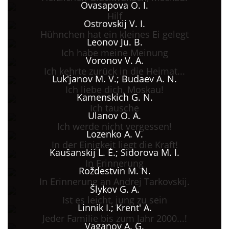
Ovasapova O. I.
Hilf
Ostrovskij V. I.
Hühnchen hat ein kleines Ei gelegt
Leonov Ju. B.
Ich habe meine Meinung
Voronov V. A.
Ich kehrte zurück in die Heimat...
Luk'janov M. V.; Budaev A. N.
Ich liebe dich, Moskau!
Kamenskich G. N.
Ich tausche
Ulanov O. A.
Ich werde nicht vergessen!
Lozenko A. V.
In der Einigkeit liegt die Kraft!
Kaušanskij L. Ė.; Sidorova M. I.
In Erinnerung
Roždestvin M. N.
In Erinnerung an Andrej Tarkovskij.
Šlykov G. A.
Ist es leicht, jung zu sein
Linnik I.; Krent' A.
Jeder Familie bis zum Jahr 2000...!
Vaganov A. G.