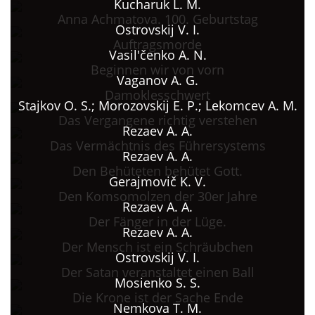
Kucharuk L. M.
Anna Achmatova. 100. Geburtstag
Ostrovskij V. I.
Auftragsmorde
Vasil'čenko A. N.
Beginnen wir von vorn
Vaganov A. G.
Damoklesschwert
Stajkov O. S.; Morozovskij E. P.; Lekomcev A. M.
Das Vergangene richtig verstehen
Rezaev A. A.
Das Vermächtnis des Führersystems
Rezaev A. A.
Den Behüteten behütet Gott.
Gerajmovič K. V.
Den Komsomolzen der 30er Jahre
Rezaev A. A.
Der Fänger in der Lüge.
Rezaev A. A.
Der Mensch ist ein Schräubchen
Ostrovskij V. I.
Der Satan veranstaltet einen Ball
Mosienko S. S.
Die Krone ist der Sache Ende
Nemkova T. M.