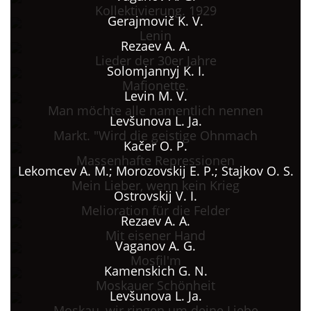
Kollektivierung. 1929
Gerajmovič K. V.
Lenin
Rezaev A. A.
Lieder der 30er Jahre
Solomjannyj K. I.
Mafionette.
Levin M. V.
Man möchte alle namentlich nennen
Levšunova L. Ja.
Markt. "Wird die geistige Ohnmach
Kačer O. P.
Massenhafte Repressionen
Lekomcev A. M.; Morozovskij E. P.; Stajkov O. S.
Mein Lieber, wenn kein Krieg
Ostrovskij V. I.
Melioration für die Felder
Rezaev A. A.
Mit eisener Hand
Vaganov A. G.
Mosfil'm
Kamenskich G. N.
Moskauer Schönheit
Levšunova L. Ja.
Moskau, wir ringen um deine Liebe