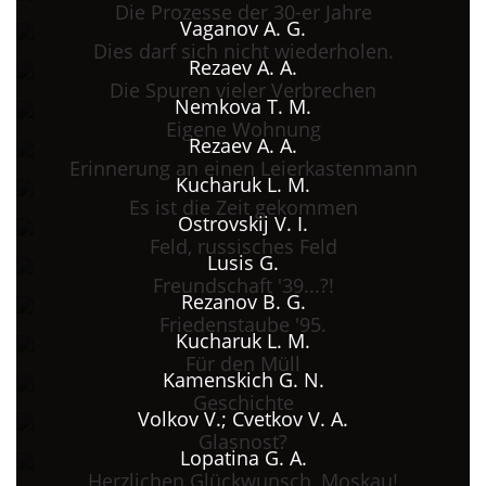
Die Prozesse der 30-er Jahre
Vaganov A. G.
Dies darf sich nicht wiederholen.
Rezaev A. A.
Die Spuren vieler Verbrechen
Nemkova T. M.
Eigene Wohnung
Rezaev A. A.
Erinnerung an einen Leierkastenmann
Kucharuk L. M.
Es ist die Zeit gekommen
Ostrovskij V. I.
Feld, russisches Feld
Lusis G.
Freundschaft '39...?!
Rezanov B. G.
Friedenstaube '95.
Kucharuk L. M.
Für den Müll
Kamenskich G. N.
Geschichte
Volkov V.; Cvetkov V. A.
Glasnost?
Lopatina G. A.
Herzlichen Glückwunsch, Moskau!