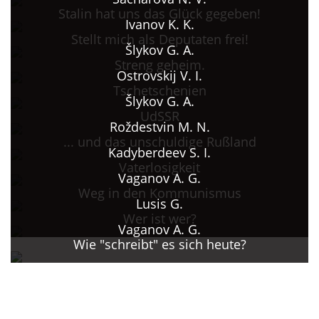
Stalin hat uns das Glück gegeben!
Ivanov K. K.
Stellt mich als Deputaten frei!
Šlykov G. A.
Streng geheim.
Ostrovskij V. I.
Tschetschenien
Šlykov G. A.
UdSSR
Roždestvin M. N.
... und das unschuldige Rußland
Kadyberdeev S. I.
Vaterlosigkeit
Vaganov A. G.
Weg in den Kommunismus
Lusis G.
Wer ist wer?
Vaganov A. G.
Wie "schreibt" es sich heute?