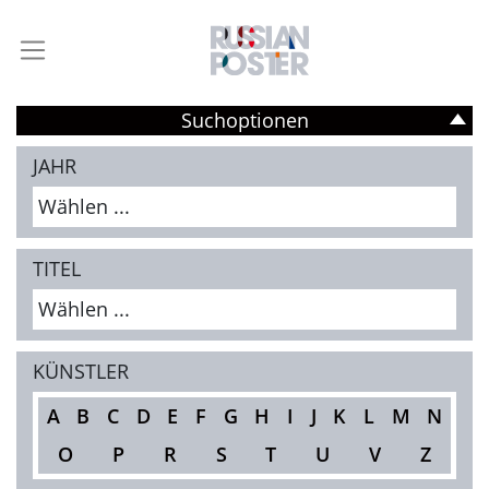
Suchoptionen
JAHR
Wählen ...
TITEL
Wählen ...
KÜNSTLER
A
B
C
D
E
F
G
H
I
J
K
L
M
N
O
P
R
S
T
U
V
Z