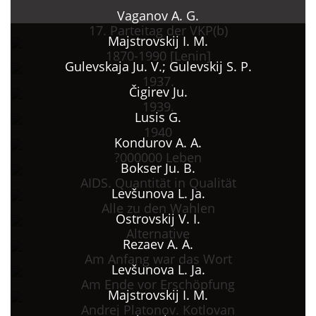
Vaganov A. G.
17. Parteitag der VKP(b)
Majstrovskij I. M.
1870-1990 [Lenin]
Gulevskaja Ju. V.; Gulevskij S. P.
1937.
Čigirev Ju.
1939.
Lusis G.
1940
Kondurov A. A.
?000000 Leben
Bokser Ju. B.
AIDS. Quantität in Qualität
Levšunova L. Ja.
Alle zu den Wahlen
Ostrovskij V. I.
Alternative
Rezaev A. A.
Am Anfang war das Wort
Levšunova L. Ja.
Am Ende vor Erschöpfung
Majstrovskij I. M.
Andrej Platonov. Kotlovan