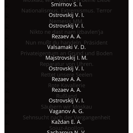
Smirnov S. I.
Nationalismus. Extremismus. Terror
Ostrovskij V. I.
Nemesis MM.
Ostrovskij V. I.
Nikto ne dast nam izbavlen'ja
Rezaev A. A.
Nun mußt du handeln, Präsident
Valsamaki V. D.
Privateigentum an Grund und Boden
Majstrovskij I. M.
Reparatur von Uhren.
Ostrovskij V. I.
Rettet unsere Seelen
Rezaev A. A.
Rote Kavallerie
Rezaev A. A.
Rußland
Ostrovskij V. I.
Säubern wir Moskau
Vaganov A. G.
Sehnsucht nach der Vergangenheit
Každan E. A.
Sojuz-Apollon
Sacharova N. V.