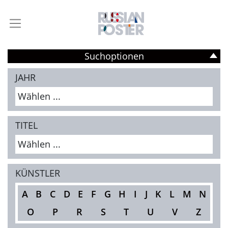
Suchoptionen
JAHR
Wählen ...
TITEL
Wählen ...
KÜNSTLER
A
B
C
D
E
F
G
H
I
J
K
L
M
N
O
P
R
S
T
U
V
Z