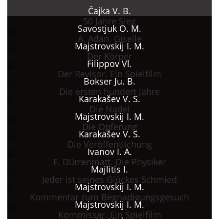
Čajka V. B.
50 Jahre Sieg
Savostjuk O. M.
A. Adan. Giselle
Majstrovskij I. M.
Der Körper
Filippov Vl.
Der Revisor. Ein Spielfilm
Bokser Ju. B.
Die ersten hundert Jahre
Karakašev V. S.
Die Nadel
Majstrovskij I. M.
Die Opferung
Karakašev V. S.
Die Veröffentlichung
Ivanov I. A.
F. Dürrenmatt. Die Physiker
Majlitis I.
Jeder ist seines Glückes Schmied
Majstrovskij I. M.
Kommentar zum Begnadigungsgesuch
Majstrovskij I. M.
Kommissar. Ein Spielfilm