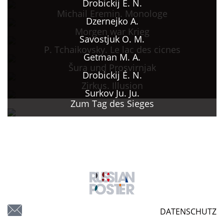
Drobickij Ė. N.
Michail Eremin. Monologe
Dzernejko A.
Morgen war Krieg
Savostjuk O. M.
P. Tchaikovsky. Le lac des cicnes
Getman M. A.
Šura und Prosvirnjak
Drobickij Ė. N.
Zirkus. Illusion
Surkov Ju. Ju.
Zum Tag des Sieges
DATENSCHUTZ