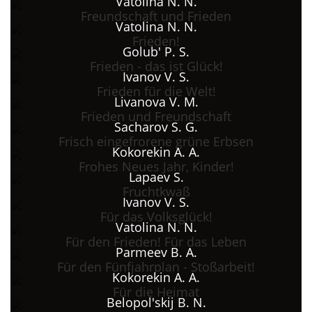
Vatolina N. N.
Freundschaft und Frieden
Vatolina N. N.
Frieden!
Golub' P. S.
Frieden - das ist Glück!
Ivanov V. S.
Frieden für die Welt!
Livanova V. M.
Frieden und Freundschaft
Sacharov S. G.
Frisch eingefrorene grüne Erbsen
Kokorekin A. A.
Frohes Neues Jahr, Kinder!
Lapaev S.
Fruchtkwaß
Ivanov V. S.
Für das Volksglück!
Vatolina N. N.
Für den Frieden! Für das Leben
Parmeev B. A.
Für den Fünfjahrplan - Stoßarbeit!
Kokorekin A. A.
Für die Heimat
Belopol'skij B. N.