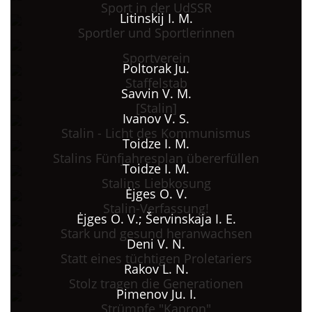
Sport in der UdSSR
Litinskij I. M.
Sportler und Sportlerinnen
Sportverein
Poltorak Ju.
Staffelstab
Savvin V. M.
[Stalin]
Ivanov V. S.
Stalin - Licht des Kommunismus
Toidze I. M.
Stalins Fünfjahresplan übererfüllen
Toidze I. M.
Stalins Liebkosung
Ėjges O. V.
Stalin-Verfassung!
Ėjges O. V.; Šervinskaja I. E.
Stark und gesund heranwachsen
Deni V. N.
Statt eines tüchtigen Proletariers
Rakov L. N.
Stolz tragen die Generationen
Pimenov Ju. I.
Strümpfe "Kapron"