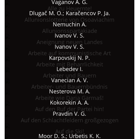
Vaganov A. G.
Alle zu Heuernte!
Dlugač M. O.; Karačencov P. Ja.
Allunionslotterie von Osoaviachim
Nemuchin A.
Allunionsspartakiade
Ivanov V. S.
Aneignung neuen Landes
Ivanov V. S.
Arbeite auf kommunistische Art
Karpovskij N. P.
Arbeite mit Beharrlichkeit
Lebedev I.
Arbeiter und Bauern
Vanecian A. V.
Arbeiter- und Bauernbündnis
Nesterova M. A.
Arbeite wie Darja Garmaš!
Kokorekin A. A.
Auf den Ruf der Partei hin!
Pravdin V. G.
Auf den Schlachtfeldern großgezogen
Auf die Ski!
Moor D. S.; Urbetis K. K.