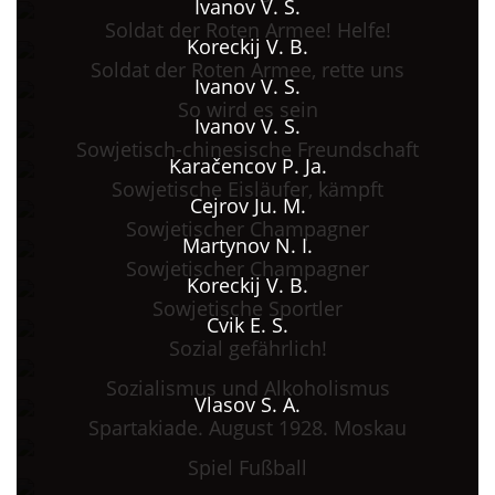
Ivanov V. S.
Soldat der Roten Armee! Helfe!
Koreckij V. B.
Soldat der Roten Armee, rette uns
Ivanov V. S.
So wird es sein
Ivanov V. S.
Sowjetisch-chinesische Freundschaft
Karačencov P. Ja.
Sowjetische Eisläufer, kämpft
Cejrov Ju. M.
Sowjetischer Champagner
Martynov N. I.
Sowjetischer Champagner
Koreckij V. B.
Sowjetische Sportler
Cvik E. S.
Sozial gefährlich!
Sozialismus und Alkoholismus
Vlasov S. A.
Spartakiade. August 1928. Moskau
Spiel Fußball