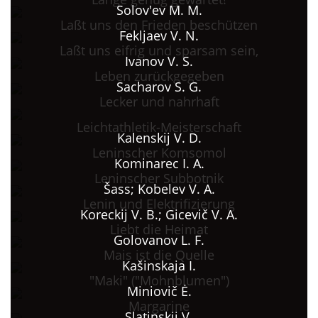
Solov'ev M. M.
Laßt uns den Frieden beschützen
Fekljaev V. N.
Laßt uns eifrig und sparsam sein,
Ivanov V. S.
Leben zurückgegeben
Sacharov S. G.
Lecker und nahrhaft
Leichtathletik-Meisterschaft
Kalenskij V. D.
Leninscher Komsomol
Kominarec I. A.
Leninscher Subbotnik
Šass; Kobelev V. A.
Lenin und Elektrifizierung
Koreckij V. B.; Gicevič V. A.
Liebt die Heimat
Golovanov L. F.
Mais ist die Quelle
Kašinskaja I.
"Maki" ("Mohnblumen")
Miniovič Ė.
Margarine
Slatinskij V.