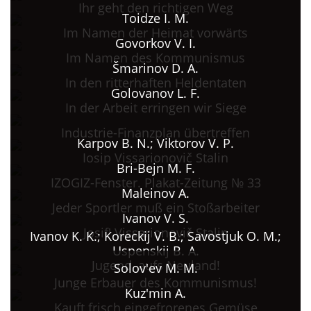
Ihr geht den richtigen Weg
Toidze I. M.
Im Namen der Heimat vorwärts
Govorkov V. I.
Im Namen des Kommunismus
Šmarinov D. A.
In den ritterhaften Heldentaten
Golovanov L. F.
In der Arbeit erringen wir Siege
Industrie-Finanzplan übertreffen
Karpov B. N.; Viktorov V. P.
Iosip Vissarionovič Stalin
Bri-Bejn M. F.
IZOGIZ-Fenster. Plakat-Zeitung № 33
Maleinov A.
Jeder Sportler muß ein Stoßarbeiter
Ivanov V. S.
Josif' Vissarionovič Stalin
Ivanov K. K.; Koreckij V. B.; Savostjuk O. M.;
Uspenskij B. A.
Jugend, aufs Neuland!
Solov'ev M. M.
Junge Erbauer des Kommunismus!
Kuz'min A.
Kauft frisch eingefrorenes Gemüse