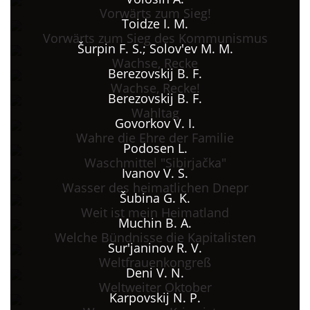
Vorwärts zum Sieg!
Toidze I. M.
Vorwärts zum Sieg des Kommunismus
Šurpin F. S.; Solov'ev M. M.
Wachse, Recke
Berezovskij B. F.
Wachse, Recke!
Berezovskij B. F.
Wahltag
Govorkov V. I.
Wahre die Ehre der Familie
Podosen L.
Waschmittel "Sibirjačka"
Ivanov V. S.
Wasser des heimatlichen Dnepr
Šubina G. K.
Weit ist mein Heimatland
Muchin B. A.
Welche Bündnisse die Kapitalisten
Sur'janinov R. V.
Weltfrauenkongreß
Deni V. N.
Weltweiter Oktober
Karpovskij N. P.