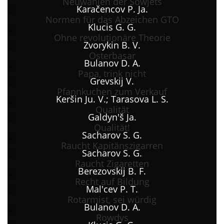
Neuwahlen der Sowjets
Karačencov P. Ja.
Normen für das Abzeichen GTO
Klucis G. G.
Ohne revolutionäre Theorie
Zvorykin B. V.
Osterbasar
Bulanov D. A.
Papa, trink nicht
Grevskij V.
Pfannkuchen zum Verkauf
Keršin Ju. V.; Tarasova L. S.
Qualität
Galdyn'š Ja.
Qualität!
Sacharov S. G.
Raucht Kapitänszigarren
Sacharov S. G.
Raucht Zigaretten
Berezovskij B. F.
Recht auf Bildung
Mal'cev P. T.
Rotarmist, sei würdig
Bulanov D. A.
Rowdys