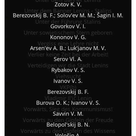
Zotov K. V.
Unter dem Banner Lenins - Stalins
Berezovskij B. F.; Solov'ev M. M.; Šagin I. М.
Unter der Führung Stalins
Govorkov V. I.
Unter sowjetischem Stern geboren
Kononov V. G.
Vergiss eine Lehre nicht
Arsen'ev A. B.; Luk'janov M. V.
Verlier keine Zeit bei der Arbeit!
Serov Vl. A.
Verteidigen wir die Stadt Lenins
Rybakov V. S.
Viehsucht
Ivanov V. S.
VKP(b)
Berezovskij B. F.
Vladimir Il'ič Lenin
Burova O. K.; Ivanov V. S.
Vorwärts, Sieg des Kommunismus!
Savvin V. M.
Vorwärts zu den Gipfeln der Freude
Belopol'skij B. N.
Vorwärts zu den Gipfeln des Wissens
Vološin A.