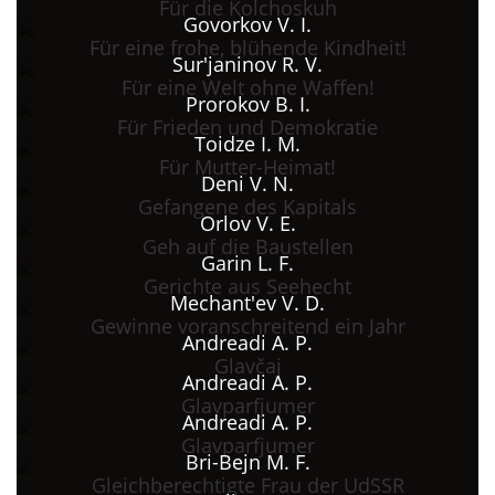
Für die Kolchoskuh
Govorkov V. I.
Für eine frohe, blühende Kindheit!
Sur'janinov R. V.
Für eine Welt ohne Waffen!
Prorokov B. I.
Für Frieden und Demokratie
Toidze I. M.
Für Mutter-Heimat!
Deni V. N.
Gefangene des Kapitals
Orlov V. E.
Geh auf die Baustellen
Garin L. F.
Gerichte aus Seehecht
Mechant'ev V. D.
Gewinne voranschreitend ein Jahr
Andreadi A. P.
Glavčaj
Andreadi A. P.
Glavparfjumer
Andreadi A. P.
Glavparfjumer
Bri-Bejn M. F.
Gleichberechtigte Frau der UdSSR