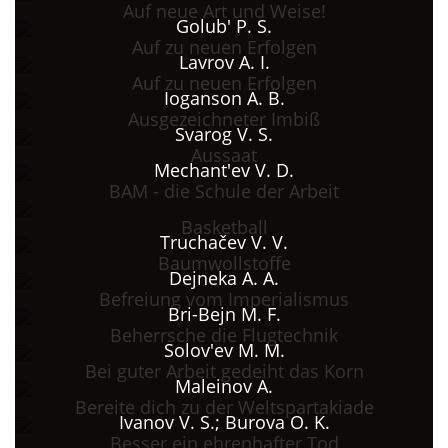
Auf neue Art und Weise!
Golub' P. S.
Auf zu neuen Erfolgen
Lavrov A. I.
Auf zu neuen Erfolgen
Ioganson A. B.
Ausgezeichneter Imbiß
Svarog V. S.
Aussaat
Mechant'ev V. D.
BAM - die Schule der Arbeit
Basketball
Truchačev V. V.
Baumwollstoffe
Dejneka A. A.
Befreiung vom Imperialismus
Bri-Bejn M. F.
Beherrsche die Flugtechnik
Solov'ev M. M.
Bei guter Arbeit gedeiht das Korn
Maleinov A.
Bereite dich zu der Weltspartakiade
Ivanov V. S.; Burova O. K.
Besser ein ehrenhafter Tod