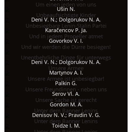
Um einen jeden von uns
Ušin N.
Unbeaufsichtigte Kinder
Deni V. N.; Dolgorukov N. A.
Unbesiegbare Lenin-Stalin Partei
Karačencov P. Ja.
Und in jedem Propeller atmet
Govorkov V. I.
Und wir werden die Dürre besiegen!
Unentbehrliche Dinge für unterwegs
Deni V. N.; Dolgorukov N. A.
Unsere Armee
Martynov A. I.
Unsere Armee ist unbesiegbar!
Palkin G.
Unsere Freundinnen - neben uns
Serov Vl. A.
Unsere Sache ist gerecht
Gordon M. A.
Unter dem Banner Lenins
Denisov N. V.; Pravdin V. G.
Unter dem Banner Lenins
Toidze I. M.
Unter dem Banner Lenins