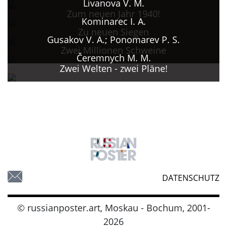
Livanova V. M.
Zum neuen Jahr 1940!
Kominarec I. A.
Zu neuen Siegen
Gusakov V. A.; Ponomarev P. S.
Zwei Millionen Schweine
Čeremnych M. M.
Zwei Welten - zwei Pläne!
DATENSCHUTZ
© russianposter.art, Moskau - Bochum, 2001-
2026