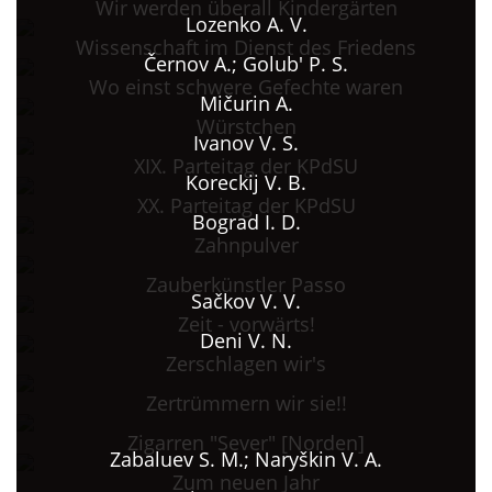
Wir werden überall Kindergärten
Lozenko A. V.
Wissenschaft im Dienst des Friedens
Černov A.; Golub' P. S.
Wo einst schwere Gefechte waren
Mičurin A.
Würstchen
Ivanov V. S.
XIX. Parteitag der KPdSU
Koreckij V. B.
XX. Parteitag der KPdSU
Bograd I. D.
Zahnpulver
Zauberkünstler Passo
Sačkov V. V.
Zeit - vorwärts!
Deni V. N.
Zerschlagen wir's
Zertrümmern wir sie!!
Zigarren "Sever" [Norden]
Zabaluev S. M.; Naryškin V. A.
Zum neuen Jahr