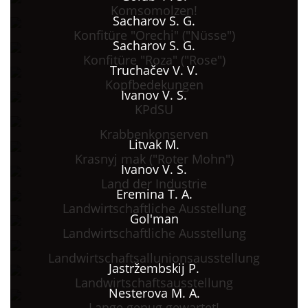
Komsomolzen!
Sacharov S. G.
Konfitüre "Orechi" ("Nüsse")
Sacharov S. G.
Konfitüre "Roza" ("Rose")
Truchačev V. V.
Kopfbedekungen
Ivanov V. S.
KPdSU
Krabbenkonserven
Litvak M.
Krasnyj mak ("Roter Mohn")
Ivanov V. S.
Land der Industrie
Eremina T. A.
Landwirtschaftliche Ausstellung
Gol'man
Landwirtschaftliche Ausstellung
Landwirtschaftsallunionsausstellung
Jastržembskij P.
Landwirtschaftsausstellung
Nesterova M. A.
Lange genug gewartet!