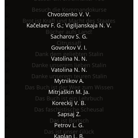
Besuch die Kommandokurse
Chvostenko V. V.
Brot ist Kraft und Macht des Staates
Kačelaev F. G.; Vigiljanskaja N. V.
Bücher aufs Land!
Sacharov S. G.
Citrussaft
Govorkov V. I.
Dank dem geliebten Stalin
Vatolina N. N.
Danke unserem lieben Stalin
Vatolina N. N.
Danke unserem teuren Stalin
Mytnikov A.
Das Buch ist der Weg zum Wissen
Mitrjaškin M. Ja.
Das Buch ist ein Lehrbuch
Koreckij V. B.
Das faschistische Scheusal
Sapsaj Z.
Das ist Bortsch
Petrov L. G.
Das ist unser Glück
Kaplan L. B.