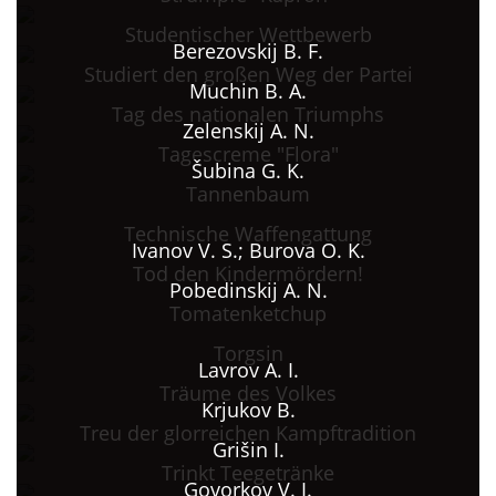
Studentischer Wettbewerb
Berezovskij B. F.
Studiert den großen Weg der Partei
Muchin B. A.
Tag des nationalen Triumphs
Zelenskij A. N.
Tagescreme "Flora"
Šubina G. K.
Tannenbaum
Technische Waffengattung
Ivanov V. S.; Burova O. K.
Tod den Kindermördern!
Pobedinskij A. N.
Tomatenketchup
Torgsin
Lavrov A. I.
Träume des Volkes
Krjukov B.
Treu der glorreichen Kampftradition
Grišin I.
Trinkt Teegetränke
Govorkov V. I.