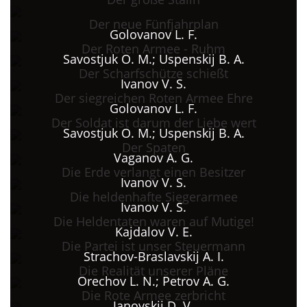
Der neue Fünfjahrplan
Golovanov L. F.
Der Roten Armee - Ruhm
Savostjuk O. M.; Uspenskij B. A.
Der Scharfschütze schießt
Ivanov V. S.
Der siegreichen Roten Armee Ehre
Golovanov L. F.
Der Soldat ist darum der Liebe wert
Savostjuk O. M.; Uspenskij B. A.
Der Spaten
Vaganov A. G.
Die Erde verlangt einen Besitzer
Ivanov V. S.
Die heldenhafte Siegerarmee
Ivanov V. S.
Die Heldentaten waren auf Mutige!
Kajdalov V. E.
Die Partei ist unser Steuermann
Strachov-Braslavskij A. I.
Die Realität unserer Pläne
Orechov L. N.; Petrov A. G.
Die Rote Armee zerbricht
Janovskij D. V.