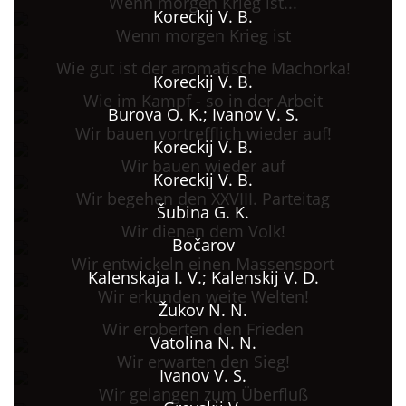
Wenn morgen Krieg ist...
Koreckij V. B.
Wenn morgen Krieg ist
Wie gut ist der aromatische Machorka!
Koreckij V. B.
Wie im Kampf - so in der Arbeit
Burova O. K.; Ivanov V. S.
Wir bauen vortrefflich wieder auf!
Koreckij V. B.
Wir bauen wieder auf
Koreckij V. B.
Wir begehen den XXVIII. Parteitag
Šubina G. K.
Wir dienen dem Volk!
Bočarov
Wir entwickeln einen Massensport
Kalenskaja I. V.; Kalenskij V. D.
Wir erkunden weite Welten!
Žukov N. N.
Wir eroberten den Frieden
Vatolina N. N.
Wir erwarten den Sieg!
Ivanov V. S.
Wir gelangen zum Überfluß