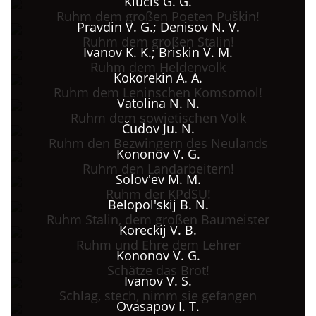
Klucis G. G.
Ruhm dem großen Poeten Puškin!
Pravdin V. G.; Denisov N. V.
Ruhm dem großen Stalin!
Ivanov K. K.; Briskin V. M.
Ruhm dem Heldenvolk
Kokorekin A. A.
Ruhm dem Leninschen Komsomol!
Vatolina N. N.
Ruhm dem sowjetischen Volk
Čudov Ju. N.
Ruhm den Bezwingern des Neulands
Kononov V. G.
Ruhm den Landarbeitern!
Solov'ev M. M.
Ruhm der KPdSU!
Belopol'skij B. N.
Ruhm Stalin, dem großen Baumeister
Koreckij V. B.
Ruhm und Ehre dem Lehrer
Kononov V. G.
Schätze das Brot!
Ivanov V. S.
Schlag, stech, nimm sie gefangen
Ovasapov I. T.