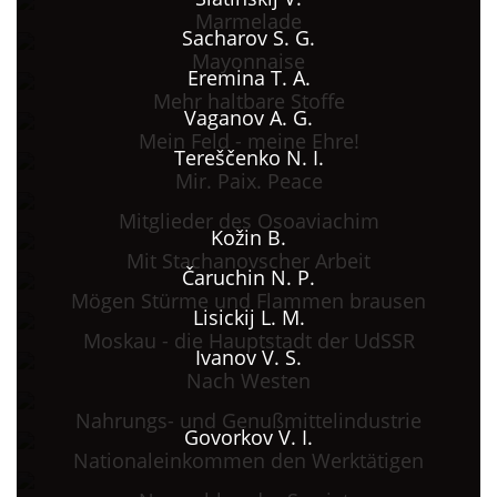
Marmelade
Sacharov S. G.
Mayonnaise
Eremina T. A.
Mehr haltbare Stoffe
Vaganov A. G.
Mein Feld - meine Ehre!
Tereščenko N. I.
Mir. Paix. Peace
Mitglieder des Osoaviachim
Kožin B.
Mit Stachanovscher Arbeit
Čaruchin N. P.
Mögen Stürme und Flammen brausen
Lisickij L. M.
Moskau - die Hauptstadt der UdSSR
Ivanov V. S.
Nach Westen
Nahrungs- und Genußmittelindustrie
Govorkov V. I.
Nationaleinkommen den Werktätigen