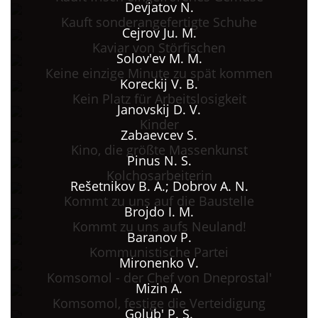
Devjatov N.
Kauft sonderangefertigte Schuhe
Cejrov Ju. M.
Kaviar von Störfischen
Solov'ev M. M.
Кeine einzige Minute zu spät kommen
Koreckij V. B.
Kein Platz für Arbeitslosigkeit
Janovskij D. V.
Kinder
Zabaevcev S.
Kino, die größte Massenkunst
Pinus N. S.
Kolchosarbeiterin
Rešetnikov B. A.; Dobrov A. N.
Kommt zu uns auf die Baustelle
Brojdo I. M.
Kommt zu uns aufs Neuland!
Baranov P.
Kommunistische Partei
Mironenko V.
Komsomol - der Chef von Dneprostal'
Mizin A.
Komsomol, festige die Verteidigung
Golub' P. S.