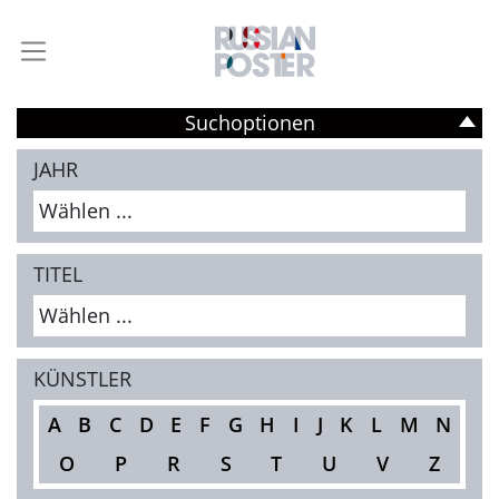
Suchoptionen
JAHR
Wählen ...
TITEL
Wählen ...
KÜNSTLER
A
B
C
D
E
F
G
H
I
J
K
L
M
N
O
P
R
S
T
U
V
Z