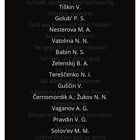
Schnell, sparsam und hochwertig
Tiškin V.
Schreite vorwärts
Golub' P. S.
Seid wachsam auf dem Posten!
Nesterova M. A.
Sei eine Sportlerin!
Vatolina N. N.
Sei gegrüßt, Mutter Heimat!
Babin N. S.
Sei Herr auf dem Land!
Zelenskij B. A.
Sei Tourist!
Tereščenko N. I.
Sei wachsam, Matrose!
Guščin V.
Sibirische Pelmeni mit Fleisch
Černomordik A.; Žukov N. N.
Siegesbanner
Vaganov A. G.
Siegesreich den Krieg beendent
Pravdin V. G.
So arbeiten
Solov'ev M. M.
Solche Frauen gab es nicht