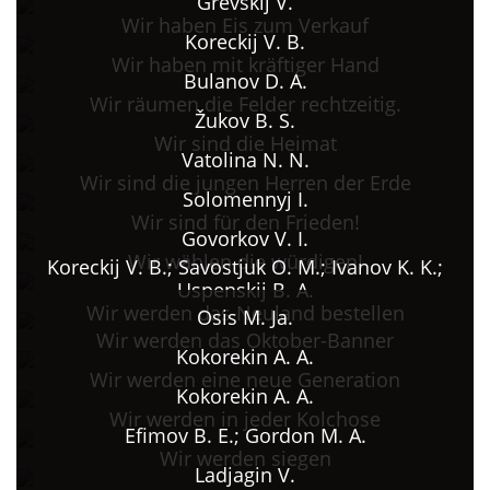
Grevskij V.
Wir haben Eis zum Verkauf
Koreckij V. B.
Wir haben mit kräftiger Hand
Bulanov D. A.
Wir räumen die Felder rechtzeitig.
Žukov B. S.
Wir sind die Heimat
Vatolina N. N.
Wir sind die jungen Herren der Erde
Solomennyj I.
Wir sind für den Frieden!
Govorkov V. I.
Wir wählen die würdigen!
Koreckij V. B.; Savostjuk O. M.; Ivanov K. K.;
Uspenskij B. A.
Wir werden das Neuland bestellen
Osis M. Ja.
Wir werden das Oktober-Banner
Kokorekin A. A.
Wir werden eine neue Generation
Kokorekin A. A.
Wir werden in jeder Kolchose
Efimov B. E.; Gordon M. A.
Wir werden siegen
Ladjagin V.