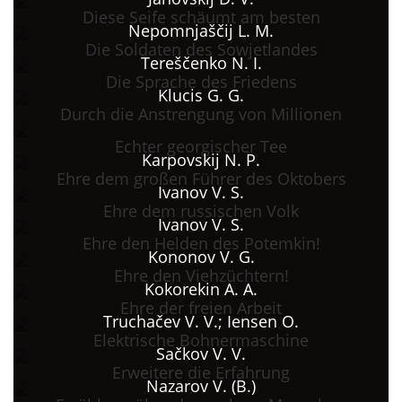
Diese Seife schäumt am besten
Nepomnjaščij L. M.
Die Soldaten des Sowjetlandes
Tereščenko N. I.
Die Sprache des Friedens
Klucis G. G.
Durch die Anstrengung von Millionen
Echter georgischer Tee
Karpovskij N. P.
Ehre dem großen Führer des Oktobers
Ivanov V. S.
Ehre dem russischen Volk
Ivanov V. S.
Ehre den Helden des Potemkin!
Kononov V. G.
Ehre den Viehzüchtern!
Kokorekin A. A.
Ehre der freien Arbeit
Truchačev V. V.; Iensen O.
Elektrische Bohnermaschine
Sačkov V. V.
Erweitere die Erfahrung
Nazarov V. (B.)