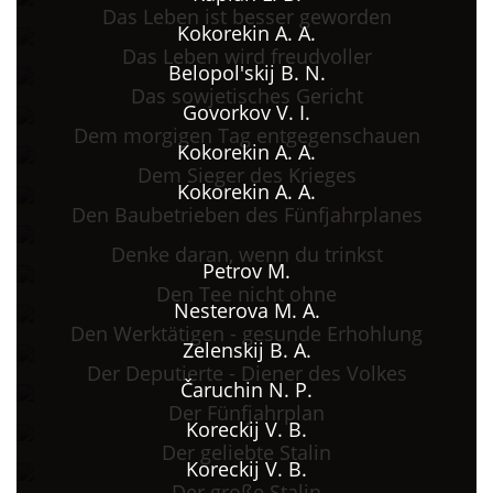
Das Leben ist besser geworden
Kokorekin A. A.
Das Leben wird freudvoller
Belopol'skij B. N.
Das sowjetisches Gericht
Govorkov V. I.
Dem morgigen Tag entgegenschauen
Kokorekin A. A.
Dem Sieger des Krieges
Kokorekin A. A.
Den Baubetrieben des Fünfjahrplanes
Denke daran, wenn du trinkst
Petrov M.
Den Tee nicht ohne
Nesterova M. A.
Den Werktätigen - gesunde Erhohlung
Zelenskij B. A.
Der Deputierte - Diener des Volkes
Čaruchin N. P.
Der Fünfjahrplan
Koreckij V. B.
Der geliebte Stalin
Koreckij V. B.
Der große Stalin