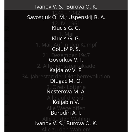
Ivanov V. S.; Burova O. K.
1242 - 1942
Savostjuk O. M.; Uspenskij B. A.
12. IV. 1961
Klucis G. G.
1. Mai
Klucis G. G.
1. Mai. Auf in den Kampf
Golub' P. S.
21. Dezember 1947
Govorkov V. I.
2. Allunionsspartakiade
Kajdalov V. E.
34. Jahrestag der Oktoberrevolution
Dlugač M. O.
3. Ozet- Lotterie
Nesterova M. A.
Alle auf die Ski!
Koljabin V.
Alle Wege offen
Borodin A. I.
Alle zu den Wahlen
Ivanov V. S.; Burova O. K.
Alle zu den Wahlen!