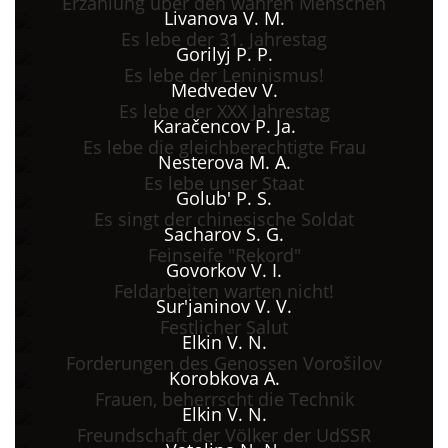
Erzählung über den wahren Menschen
Livanova V. M.
Es lebe der 31. Jahrestag
Gorilyj P. P.
Es lebe der Leninismus!
Medvedev V.
Es lebe der XXX Jahrestag
Karačencov P. Ja.
Es lebe die gleichberechtigte Frau
Nesterova M. A.
Es lebe unser Staat
Golub' P. S.
Es singt der chinesische Soldat
Sacharov S. G.
Feinseife "Rekord"
Govorkov V. I.
Feldarbeiten warten nicht!
Sur'janinov V. V.
Festlicher Salut
Elkin V. N.
Forderungen des Genossen Vorošilov
Korobkova A.
Frauen, beherrscht die Technik
Elkin V. N.
Freundschaft der Völker der UdSSR