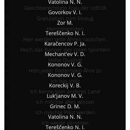
Vatolina N. N.
Gleichberechtigte Frau der UdSSR
Govorkov V. I.
Gratulation zum Einzug
Zor M.
Herrenhemden
Tereščenko N. I.
Hier werden reife Ähren rauschen.
Karačencov P. Ja.
Hoch das Banner des roten Sportlers
Mechant'ev V. D.
Hohe Qualität
Kononov V. G.
Hört jeder flatternden Ähre zu
Kononov V. G.
Ich bin stolz
Koreckij V. B.
Ich kenne kein anderes Land
Luk'janov M. V.
Ich möchte alles wissen
Grinec D. M.
Ich möchte Pilot werden
Vatolina N. N.
Ich werde stimmen
Tereščenko N. I.