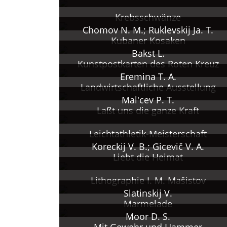
Krebsschwänze
Chomov N. M.; Ruklevskij Ja. T.
Kubaner Kosaken
Bakst L.
Kunstpostkarten des Roten Kreuz
Eremina T. A.
Landwirtschaftliche Ausstellung
Mal'cev P. T.
Laßt uns die ganze Kraft
Leichtathletik-Meisterschaft
Koreckij V. B.; Gicevič V. A.
Liebt die Heimat
Lithographie I. M. Mašistov
Slatinskij V.
Marmelade
Moor D. S.