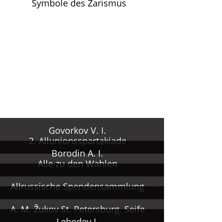
Symbole des Zarismus
Govorkov V. I.
2. Allunionsspartakiade
Borodin A. I.
Alle zu den Wahlen
Allrussische Spendensammlung
A. M. Žukov St. Petersburg. Seife
Lebedev I.