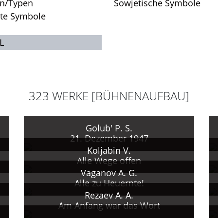
en/Typen
Sowjetische Symbole
rte Symbole
L
323 WERKE [BÜHNENAUFBAU]
Golub' P. S.
21. Dezember 1947
Koljabin V.
Alle Wege offen
Vaganov A. G.
Alle zu Heuernte!
Rezaev A. A.
Am Anfang war das Wort