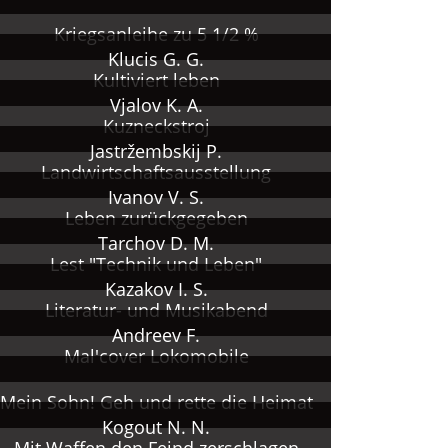
Kriegsanleihe zu 5 1/2 %
Klucis G. G.
Kultiviert leben
Vjalov K. A.
Kuzneckstroj
Jastržembskij P.
Landwirtschaftsausstellung
Ivanov V. S.
Leben zurückgegeben
Tarchov D. M.
Lest "Technik und Leben"
Kazakov I. S.
Literatur- und Musikabend
Andreev F.
Mal'cover Lokomobile
Mein Sohn! Geh und rette die Heimat
Kogout N. N.