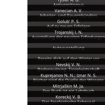
Antisemitismus
Vanecian A. V.
Arbeiter- und Bauernbündnis
Golub' P. S.
Auf zu neuen Erfolgen
Trojanskij I. N.
Ausstellung der neusten Erfindungen
Autoausstellung
Bereite dich auf den Winter vor
Nevskij V. N.
Bodennutzung. Einzelwirtschaft
Kuprejanov N. N.; Iznar N. S.
Bücher sind die Quelle des Wissens
Mitrjaškin M. Ja.
Das Buch ist ein Lehrbuch
Koreckij V. B.
Das faschistische Scheusal