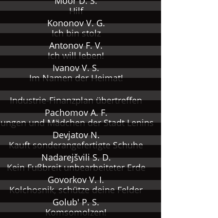
Moor D. S.
Hilf
Kononov V. G.
Ich bin stolz
Antonov F. V.
Ich will leben!
Ivanov V. S.
Im Namen der Heimat!
Industrie-Finanzplan übertreffen
Pachomov A. F.
Jungen und Mädchen der Stadt Lenins
Devjatov N.
Kauft sonderangefertigte Schuhe
Nadarejšvili S. D.
Kein Fußbreit unbearbeiteter Erde
Govorkov V. I.
Kolchosnik, schütze deine Felder
Golub' P. S.
Komsomolzen!