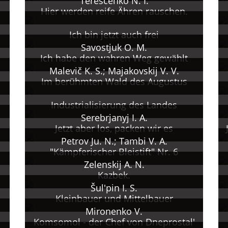
Tereščenko N. I.
Hier werden reife Ähren rauschen.
Ich bin jetzt auch frei
Savostjuk O. M.
Ich habe den wahren Weg gewählt
Malevič K. S.; Majakovskij V. V.
Im berühmten Wald des Augustus
Industrialisierung des Landes
Serebrjanyj I. A.
Jetzt aber los, packen wir es
Petrov Ju. N.; Tambi V. A.
"Kämpferischer Bleistift" Nr. 6
Zelenskij A. N.
Kazbek.
Šul'pin I. S.
Kleinbauer und Mittelbauer
Mironenko V.
Komsomol - der Chef von Dneprostal'