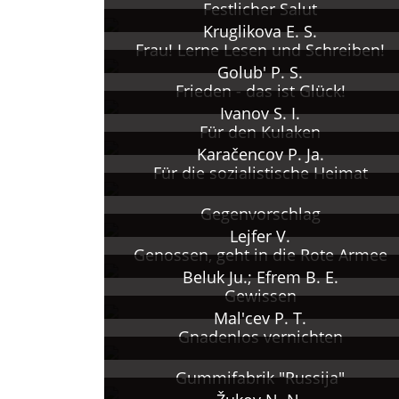
Festlicher Salut
Kruglikova E. S.
Frau! Lerne Lesen und Schreiben!
Golub' P. S.
Frieden - das ist Glück!
Ivanov S. I.
Für den Kulaken
Karačencov P. Ja.
Für die sozialistische Heimat
Gegenvorschlag
Lejfer V.
Genossen, geht in die Rote Armee
Beluk Ju.; Efrem B. E.
Gewissen
Mal'cev P. T.
Gnadenlos vernichten
Gummifabrik "Russija"