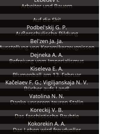
Arbeiter und Bauern
Auf die Ski!
Podbel'skij G. P.
Außerschulische Bildung
Bel'zen Ja. Ja.
Ausstellung von Keramikerzeugnissen
Dejneka A. A.
Befreiung vom Imperialismus
Kiseleva E. A.
Blumenball am 13. Februar
Kačelaev F. G.; Vigiljanskaja N. V.
Bücher aufs Land!
Vatolina N. N.
Danke unserem teuren Stalin
Koreckij V. B.
Das faschistische Raubtie
Kokorekin A. A.
Das Leben wird freudvoller