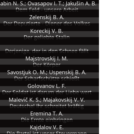
abin N. S.; Ovasapov I. T.; Jakušin A. B.
Dem Feld - unsere Arbeit
Zelenskij B. A.
Der Deputierte - Diener des Volkes
Koreckij V. B.
Der geliebte Stalin
Derjenige, der in den Schnee fällt
Majstrovskij I. M.
Der Körper
Savostjuk O. M.; Uspenskij B. A.
Der Scharfschütze schießt
Golovanov L. F.
Der Soldat ist darum der Liebe wert
Malevič K. S.; Majakovskij V. V.
Deutsche! Ihr schreitet kräftig
Eremina T. A.
Die Ernte einbringen
Kajdalov V. E.
Die Partei ist unser Steuermann