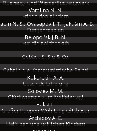
Flugzeug- und Wasserflugzeugwerk
Vatolina N. N.
Friede den Kindern
abin N. S.; Ovasapov I. T.; Jakušin A. B.
Fünfjahresplan
Belopol'skij B. N.
Für die Kolchoskuh
Gebäck S. Siu & Co.
Geht in die Kommunistische Partei
Kokorekin A. A.
Gesunde Erholung
Solov'ev M. M.
Glückwunsch zum Maifeiertag!
Bakst L.
Großer Puppen-Wohltätigkeitsbasar
Archipov A. E.
Helft den unglücklichen Kindern