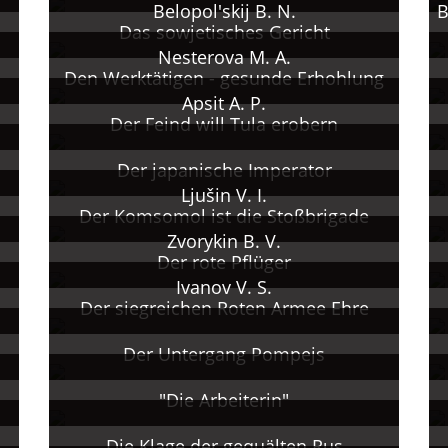
Belopol'skij B. N.
B
Das sowjetisches Gericht
Nesterova M. A.
Den Werktätigen - gesunde Erhohlung
Apsit A. P.
Der Feind will Tula erobern
Der japanische Imperator
Ljušin V. I.
Der Komsomol ist die Stoßbrigade
Zvorykin B. V.
Der rote Pflüger
Ivanov V. S.
Der siegreichen Roten Armee Ehre
Der Untergang Pompejs
"Die Arbeiterin"
Die Klage der gequälten Rus