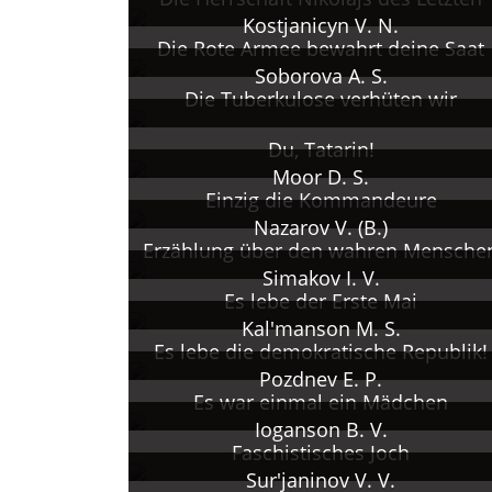
Kostjanicyn V. N.
Die Rote Armee bewahrt deine Saat
Soborova A. S.
Die Tuberkulose verhüten wir
Du, Tatarin!
Moor D. S.
Einzig die Kommandeure
Nazarov V. (B.)
Erzählung über den wahren Mensche
Simakov I. V.
Es lebe der Erste Mai
Kal'manson M. S.
Es lebe die demokratische Republik!
Pozdnev E. P.
Es war einmal ein Mädchen
Ioganson B. V.
Faschistisches Joch
Sur'janinov V. V.