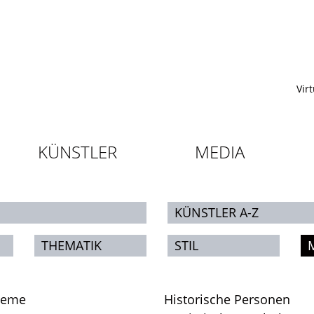
Vir
KÜNSTLER
MEDIA
KÜNSTLER A-Z
THEMATIK
STIL
leme
Historische Personen