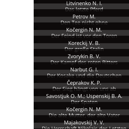
Litvinenko N. I.
Das letzte Pferd
Petrov M.
Den Tee nicht ohne
Kočergin N. M.
Der Feind ist vor den Toren
Koreckij V. B.
Der große Stalin
Zvorykin B. V.
Der Kampf des roten Ritters
Narbut G. I.
Der Kosake und die Deutschen
Čeprakov K. P.
Der Sieg hängt von uns ab
Savostjuk O. M.; Uspenskij B. A.
Der Spaten
Kočergin N. M.
Die alte Mutter, der alte Vater
Majakovskij V. V.
Die Herrschaft Nikolajs des Letzten