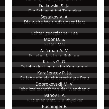
Fialkovskij S. Ja.
Die Schlacht bei Tomašov
Šestakov V. A.
Die weite Welt ruft unser Herz
Echter georgischer Tee
Moor D. S.
Erster Mai
Zal'cman A. M.
n
Es lebe das freie Rußland
Klucis G. G.
Es lebe der Leninsche Komsomol
Karačencov P. Ja.
Es lebe die gleichberechtigte Frau
Dobrokovskij M. V.
Fabrikzeitschrift "An der Werkbank"
Ivanov I. A.
F. Dürrenmatt. Die Physiker
Puchinger Ė.