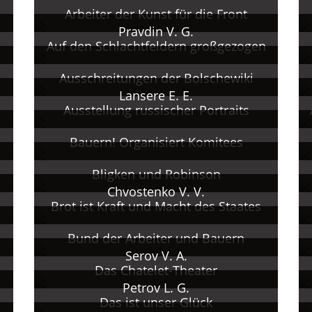
Arbeiter der Kunst für die Front
Pravdin V. G.
Auf den Schlachtfeldern großgezogen
Ausschreitungen der Bolschewiki
Lansere E. E.
Ausstellung russischer Portraits
Bauern! Organisiert Komitees
Bligken und Robinson
Chvostenko V. V.
Brot ist Kraft und Macht des Staates
Bund der Arbeiter und Bauern
Serov V. A.
Das Chatelet-Theater
Petrov L. G.
Das ist unser Glück