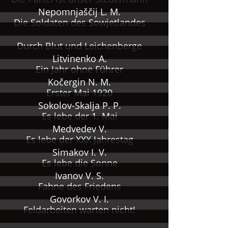
Nepomnjaščij L. M.
Die Soldaten des Sowjetlandes
Durch Blut und Leichenberge
Litvinenko A.
Ein Jahr ohne Führer
Kočergin N. M.
Erster Mai 1920
Sokolov-Skalja P. P.
Es lebe der 1. Mai
Medvedev V.
Es lebe der XXX Jahrestag
Simakov I. V.
Es lebe die Sonne
Ivanov V. S.
Fahne des Friedens
Govorkov V. I.
Feldarbeiten warten nicht!