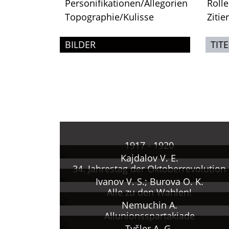
Personifikationen/Allegorien
Roll
Topographie/Kulisse
Zitie
BILDER
TITE
1917 - 1920
Kajdalov V. E.
34. Jahrestag der Oktoberrevolution
Ivanov V. S.; Burova O. K.
Alle zu den Wahlen!
Nemuchin A.
Allunionsspartakiade
Tyšler A. G.