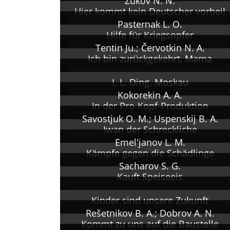
Žukov N. N.
Hier kommt kein Deutscher vorbei!
Pasternak L. O.
Hilfe für Kriegsopfer
Tentin Ju.; Červotkin N. A.
Ich bin zurückgekehrt, Mama
I. L. Ding. Moskau
Kokorekin A. A.
In der Pro-Kopf-Produktion
Savostjuk O. M.; Uspenskij B. A.
Iwan der Schreckliche
Emel'janov L. M.
Kämpfe gegen die Schädlinge
Sacharov S. G.
Kauft Speiseeis
Kinder sind unsere Zukunft
Rešetnikov B. A.; Dobrov A. N.
Kommt zu uns auf die Baustelle