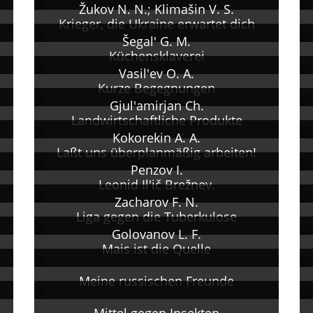
Žukov N. N.; Klimašin V. S.
Krieger, die Ukraine erwartet dich
Šegal' G. M.
Küchensklaverei
Vasil'ev O. A.
Kurze Begegnungen
Gjul'amirjan Ch.
Landwirtschaftliche Produkte
Kokorekin A. A.
Laßt uns überplanmäßig arbeiten!
Penzov I.
Leonid Il'ič Brežnev.
Zacharov F. N.
Liga gegen die Tuberkulose
Golovanov L. F.
Mais ist die Quelle
Meine russischen Freunde