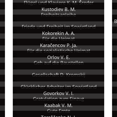
Flügel und Klaviere K. M. Šreder
Kustodiev B. M.
Freiheitsanleihe
B
Friede und Freiheit im Sowjetland
Kokorekin A. A.
Für die Heimat
Karačencov P. Ja.
Für die sozialistische Heimat
Orlov V. E.
Geh auf die Baustellen
Gesellschaft D. Kromskij
Glücklicher Arbeiter im Sowjetland
Govorkov V. I.
Gratulation zum Einzug
Kaabak V. M.
Gute Ernte