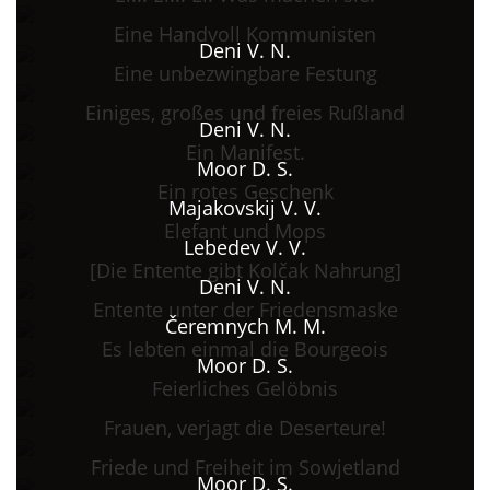
Eine Handvoll Kommunisten
Deni V. N.
Eine unbezwingbare Festung
Einiges, großes und freies Rußland
Deni V. N.
Ein Manifest.
Moor D. S.
Ein rotes Geschenk
Majakovskij V. V.
Elefant und Mops
Lebedev V. V.
[Die Entente gibt Kolčak Nahrung]
Deni V. N.
Entente unter der Friedensmaske
Čeremnych M. M.
Es lebten einmal die Bourgeois
Moor D. S.
Feierliches Gelöbnis
Frauen, verjagt die Deserteure!
Friede und Freiheit im Sowjetland
Moor D. S.