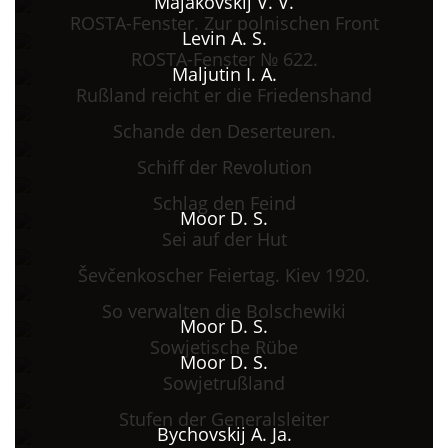
Majakovskij V. V.
ROSTA-Fenster. Zur polnischen Front
Levin A. S.
ROSTA-Fenster № 622.
Maljutin I. A.
Rußland reicht er die Friedenshand
Schande den Deserteuren.
Schiff der Revolution
Schlag den Feind
Moor D. S.
Sei auf der Hut
Ševčenkoscher Feiertag. Kiev 1920.
So verwalten die Bolschewiki
Moor D. S.
Sowjetische Rübe
Moor D. S.
Sowjetrußland
Stufen der Generalsleiter
Bychovskij A. Ja.