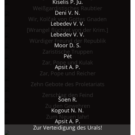
Kiselis P. Ju.
Weißgardistisches Raubtier
Deni V. N.
Wir, Kolčak von Gottes Gnaden
Lebedev V. V.
[Wrangel flüchtet von der Krim.]
Lebedev V. V.
Würdiger Freund der Republik
Moor D. S.
Zaristische Truppen
Pėt
Zar, Pope und Kulak
Apsit A. P.
Zar, Pope und Reicher
Zehn Gebote des Proletariats
Zerschlag den Feind
Šoen R.
Zu den Gewehren
Kogout N. N.
Zum Neuen Jahr!
Apsit A. P.
Zur Verteidigung des Urals!