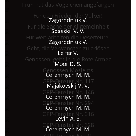
Früh hat das Vögelchen angefangen
Für den Frieden der Völker!
Zagorodnjuk V.
Für die Sache der Allgemeinheit
Spasskij V. V.
Für wen arbeiten die Deserteure.
Zagorodnjuk V.
Geht, die Verwandten zu erlösen
Lejfer V.
Genossen, geht in die Rote Armee
Moor D. S.
Genossen Moslems
Čeremnych M. M.
GPP-Fenster Nr. 117
Majakovskij V. V.
GPP-Fenster Nr. 146
Čeremnych M. M.
GPP-Fenster Nr. 294
Čeremnych M. M.
GPP-Fenster Nr. 316
Levin A. S.
GPP-Fenster Nr. 328
Čeremnych M. M.
GPP-Fenster Nr. 71