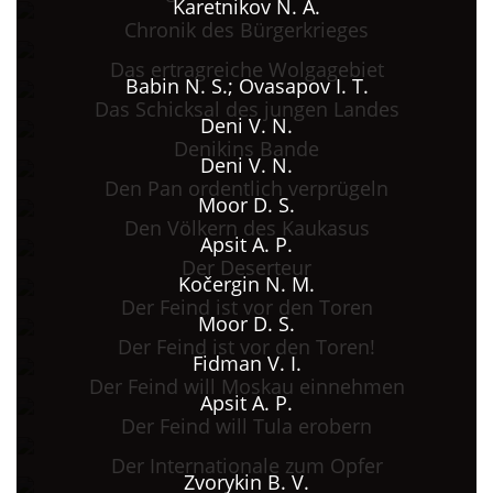
Karetnikov N. A.
Chronik des Bürgerkrieges
Das ertragreiche Wolgagebiet
Babin N. S.; Ovasapov I. T.
Das Schicksal des jungen Landes
Deni V. N.
Denikins Bande
Deni V. N.
Den Pan ordentlich verprügeln
Moor D. S.
Den Völkern des Kaukasus
Apsit A. P.
Der Deserteur
Kočergin N. M.
Der Feind ist vor den Toren
Moor D. S.
Der Feind ist vor den Toren!
Fidman V. I.
Der Feind will Moskau einnehmen
Apsit A. P.
Der Feind will Tula erobern
Der Internationale zum Opfer
Zvorykin B. V.