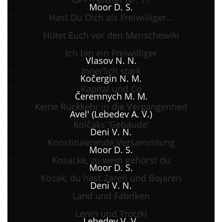
Moor D. S.
Hast Du Dich als Freiwilliger...
Hütet Euch vor den Menschewiki
Ich bin ein Freiwilliger
Vlasov N. N.
Innerlich stark
Kočergin N. M.
Kapital und Co
Čeremnych M. M.
Keine Rückkehr in die Vergangenheit
Avel' (Lebedev A. V.)
Kolčaks 'Gebäude'
Deni V. N.
Konstituierende Versammlung
Moor D. S.
Kosacke, zu wem gehörst du
Moor D. S.
Kosak, du hast Zaren und Bojaren
Deni V. N.
Land und Fabriken
Lenin und Trotzki
Lebedev V. V.