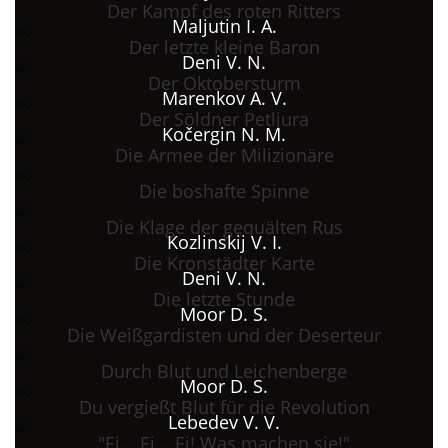
Der Kampf des roten Ritters
Maljutin I. A.
Der letzte kleine Baron
Deni V. N.
Der Oktobersturm
Marenkov A. V.
Der Söldner Petljura
Kočergin N. M.
Die Armee der Milizionäre
Die boshafte Spinne
Die Klage der gequälten Rus
Kozlinskij V. I.
Die Kronstädter Karte
Deni V. N.
Die letzte Stunde
Moor D. S.
Die Weißgardisten und der Deserteur
Durch Blut und Leichenberge
Moor D. S.
Du vergießt Blut für die Revolution
Lebedev V. V.
"Ei... Ei... Ei! Was machen sie!"