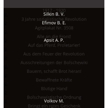
1917 - 1920
Silkin B. V.
3 Jahre sozialistische Revolution
Efimov B. E.
Agitplakat Nr. 3508
Alle an die Front!
Apsit A. P.
Auf das Pferd, Proletarier!
Aus dem Feuer der Revolution
Ausschreitungen der Bolschewiki
Bauern, schafft Brot heran!
Bewaffnete Kräfte
Blutige Hand
Bolschewistische Ordnung
Volkov M.
Bringt ein rotes Geschenk