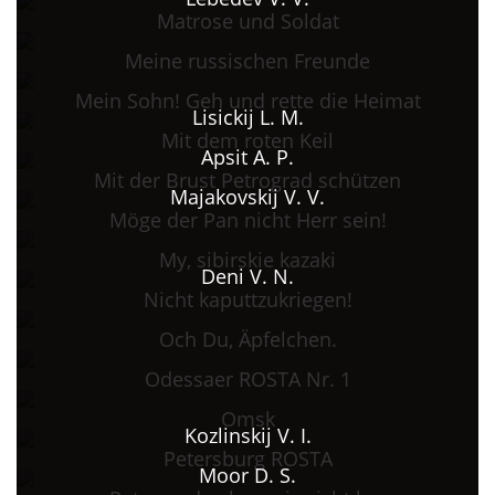
Matrose und Soldat
Meine russischen Freunde
Mein Sohn! Geh und rette die Heimat
Lisickij L. M.
Mit dem roten Keil
Apsit A. P.
Mit der Brust Petrograd schützen
Majakovskij V. V.
Möge der Pan nicht Herr sein!
My, sibirskie kazaki
Deni V. N.
Nicht kaputtzukriegen!
Och Du, Äpfelchen.
Odessaer ROSTA Nr. 1
Omsk
Kozlinskij V. I.
Petersburg ROSTA
Moor D. S.