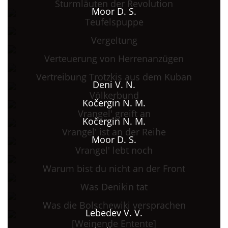
Sturmläuten der Revolution
Moor D. S.
Teufelspuppe
Vergeltung
Verteuerung von Herrenanzügen
Vertreibung Trotzkis aus dem Kuban
Deni V. N.
Völkerbund
Kočergin N. M.
Vrangel' greift an
Kočergin N. M.
Vrangel' ist an der Reihe
Moor D. S.
Vrangel' lebt noch
Warum bist du nicht an der Front
Was Denikin tat
Was die Bolschewiki versprachen
Lebedev V. V.
[Weinende Entente]