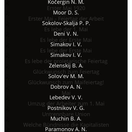
Kočergin N. M.
Erster Mai 1920
Moor D. S.
Erster Mai - Feiertag der Arbeit
Sokolov-Skalja P. P.
Es lebe der 1. Mai
Deni V. N.
Es lebe der Erste Mai
Simakov I. V.
Es lebe der Erste Mai
Simakov I. V.
Es lebe der proletarische Feiertag
Zelenskij B. A.
Glückwunsch zum Feiertag
Solov'ev M. M.
Glückwunsch zum Maifeiertag!
Dobrov A. N.
Mai
Lebedev V. V.
Umzug der Arbeiter zum 1. Mai
Postnikov V. G.
Untrennbare Union
Muchin B. A.
Welche Bündnisse die Kapitalisten
Paramonov A. N.