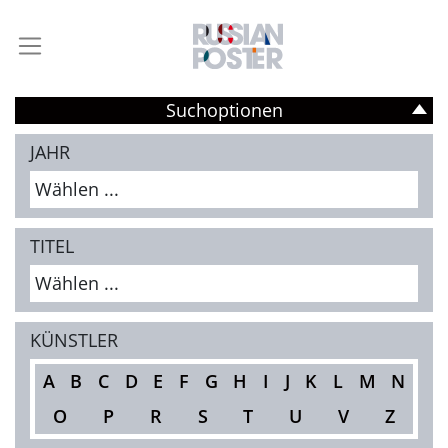
Suchoptionen
JAHR
Wählen ...
TITEL
Wählen ...
KÜNSTLER
A
B
C
D
E
F
G
H
I
J
K
L
M
N
O
P
R
S
T
U
V
Z