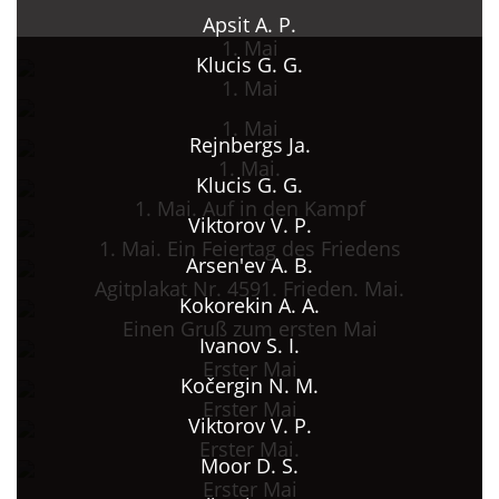
Apsit A. P.
1. Mai
Klucis G. G.
1. Mai
1. Mai
Rejnbergs Ja.
1. Mai.
Klucis G. G.
1. Mai. Auf in den Kampf
Viktorov V. P.
1. Mai. Ein Feiertag des Friedens
Arsen'ev A. B.
Agitplakat Nr. 4591. Frieden. Mai.
Kokorekin A. A.
Einen Gruß zum ersten Mai
Ivanov S. I.
Erster Mai
Kočergin N. M.
Erster Mai
Viktorov V. P.
Erster Mai.
Moor D. S.
Erster Mai