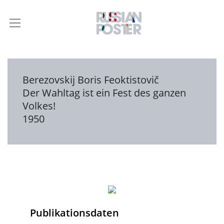
Berezovskij Boris Feoktistovič
Der Wahltag ist ein Fest des ganzen
Volkes!
1950
Publikationsdaten