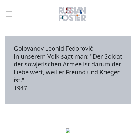
Golovanov Leonid Fedorovič
In unserem Volk sagt man: "Der Soldat
der sowjetischen Armee ist darum der
Liebe wert, weil er Freund und Krieger
ist."
1947