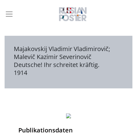
Majakovskij Vladimir Vladimirovič
;
Malevič Kazimir Severinovič
Deutsche! Ihr schreitet kräftig.
1914
Publikationsdaten