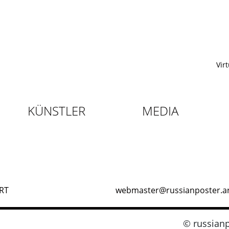
Vir
KÜNSTLER
MEDIA
RT
webmaster@russianposter.a
© russianp