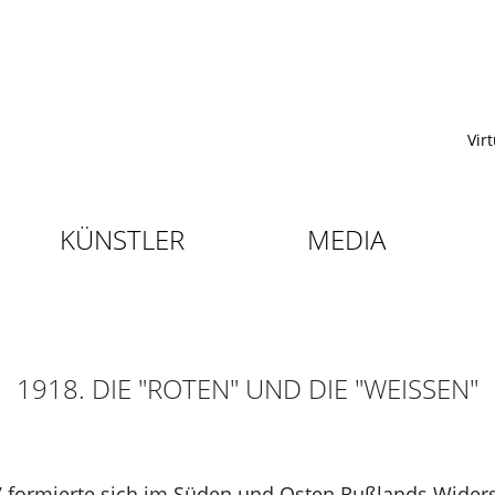
Vir
KÜNSTLER
MEDIA
1918. DIE "ROTEN" UND DIE "WEISSEN"
 formierte sich im Süden und Osten Rußlands Wider