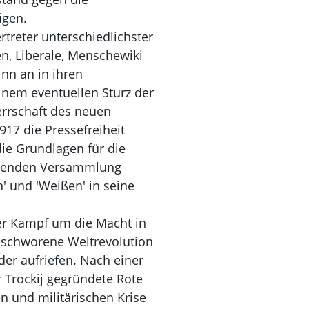
igen.
treter unterschiedlichster
n, Liberale, Menschewiki
inn an in ihren
inem eventuellen Sturz der
errschaft des neuen
17 die Pressefreiheit
ie Grundlagen für die
ierenden Versammlung
n' und 'Weißen' in seine
her Kampf um die Macht in
beschworene Weltrevolution
er aufriefen. Nach einer
r Trockij gegründete Rote
n und militärischen Krise