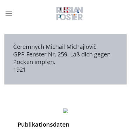
Čeremnych Michail Michajlovič
GPP-Fenster Nr. 259. Laß dich gegen
Pocken impfen.
1921
Publikationsdaten