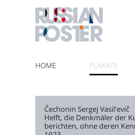
HOME
PLAKATE
Čechonin Sergej Vasil'evič
Helft, die Denkmäler der K
berichten, ohne deren Kenn
1923