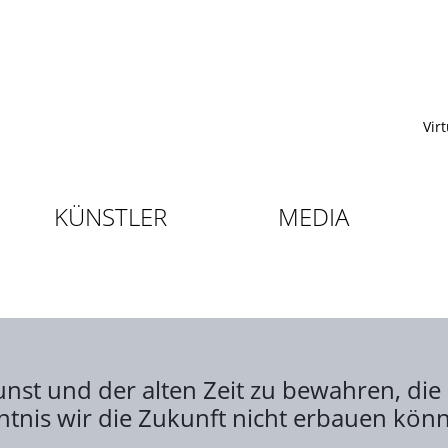
Vir
KÜNSTLER
MEDIA
unst und der alten Zeit zu bewahren, di
tnis wir die Zukunft nicht erbauen kön