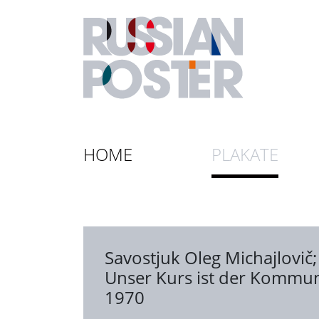
HOME
PLAKATE
Savostjuk Oleg Michajlovič
Unser Kurs ist der Kommu
1970