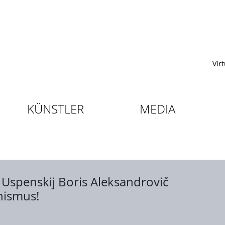
Vir
KÜNSTLER
MEDIA
;
Uspenskij Boris Aleksandrovič
nismus!