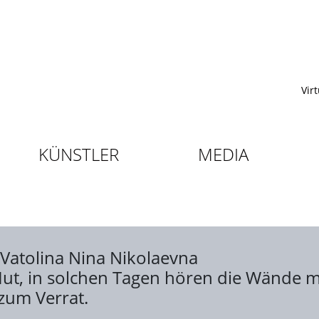
Vir
KÜNSTLER
MEDIA
Vatolina Nina Nikolaevna
 Hut, in solchen Tagen hören die Wände
 zum Verrat.