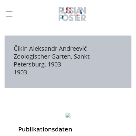
Čikin Aleksandr Andreevič
Zoologischer Garten. Sankt-
Petersburg. 1903
1903
Publikationsdaten