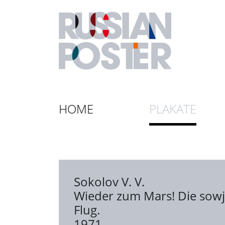
HOME
PLAKATE
Sokolov V. V.
Wieder zum Mars! Die sowj
Flug.
1971