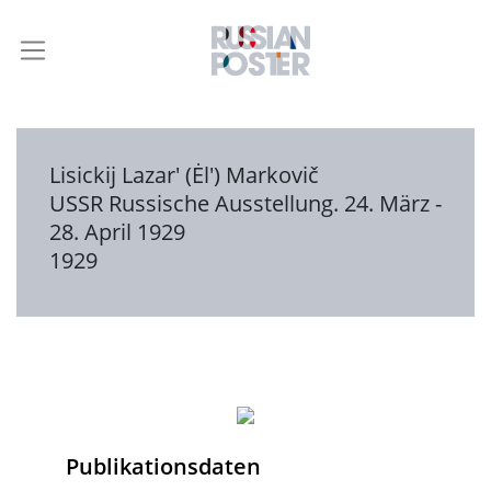
Lisickij Lazar' (Ėl') Markovič
USSR Russische Ausstellung. 24. März -
28. April 1929
1929
Publikationsdaten