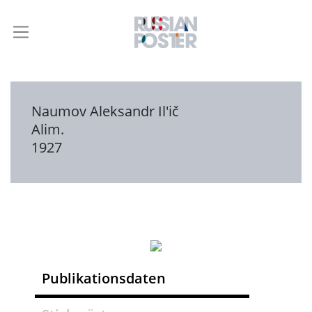
Naumov Aleksandr Il'ič
Alim.
1927
Publikationsdaten